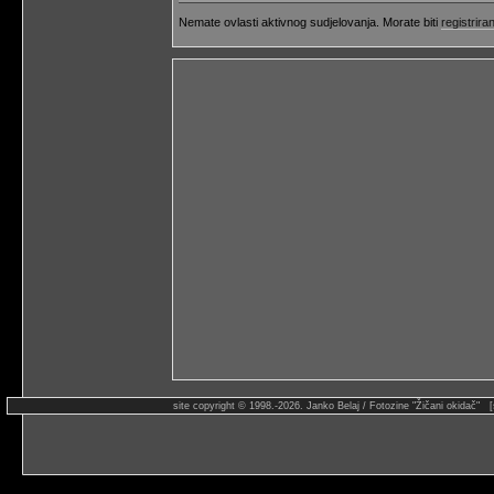
Nemate ovlasti aktivnog sudjelovanja. Morate biti
registriran
site copyright © 1998.-2026. Janko Belaj / Fotozine "Žičani okidač" 