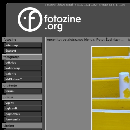
Fotozine “Žičani okidač” : ISSN 1334-0352 : s vama od 6. 6. 1998
fotozine
općenito
:
ostalo/razno
:
blenda
:
Foto
: Žuti ritam …
[
site map
članovi
fotografija
odkritje
kalibracija
galerije
kliCkalica™
druženja
forumi
prilozi
vijesti
oglasnik
pojmovnik
fotokemija
sitnine