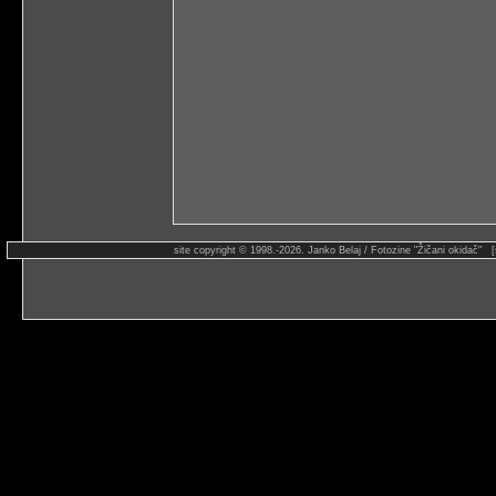
site copyright © 1998.-2026. Janko Belaj / Fotozine "Žičani okidač" 