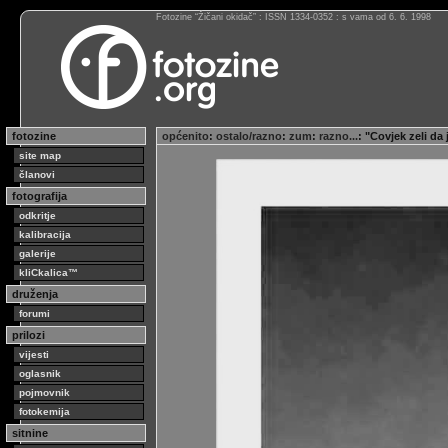
Fotozine “Žičani okidač” : ISSN 1334-0352 : s vama od 6. 6. 1998
fotozine
općenito
:
ostalo/razno
:
zum
:
razno...
: "Covjek zeli da 
site map
članovi
fotografija
odkritje
kalibracija
galerije
kliCkalica™
druženja
forumi
prilozi
vijesti
oglasnik
pojmovnik
fotokemija
sitnine