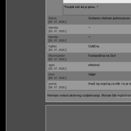
"Covjek zeli da je ptica..."
Batos
Sviđamn efektan jednostavan 
[
]
05. 07. 2026.
blenda
✨
[
]
05. 07. 2026.
blenda
✨
[
]
05. 07. 2026.
fujifan
Odlična
[
]
05. 07. 2026.
Moonspider
Fantastična na žici!
[
]
05. 07. 2026.
agni
efektno!
[
]
05. 07. 2026.
klun
Valja!
[
]
06. 07. 2026.
poma
Imaš taj osjećaj za klik i to je t
[
]
08. 07. 2026.
Nemate ovlasti aktivnog sudjelovanja. Morate biti
registriran