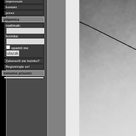
impressum
kontakt
press
prijavnica
nadimak:
lozinka:
upamti me
Zaboravili ste lozinku?
Registrirajte se!
trenutno prisutni: