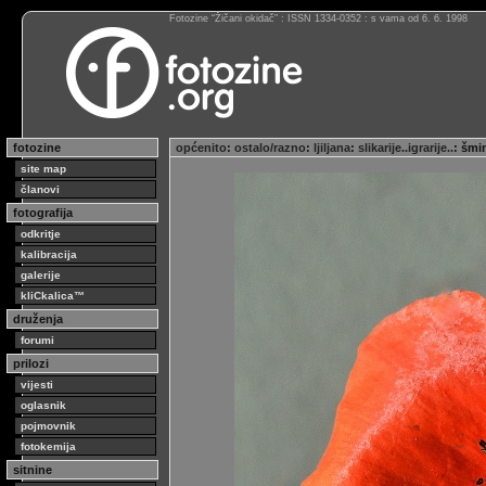
Fotozine “Žičani okidač” : ISSN 1334-0352 : s vama od 6. 6. 1998
fotozine
općenito
:
ostalo/razno
:
ljiljana
:
slikarije..igrarije..
: šmi
site map
članovi
fotografija
odkritje
kalibracija
galerije
kliCkalica™
druženja
forumi
prilozi
vijesti
oglasnik
pojmovnik
fotokemija
sitnine