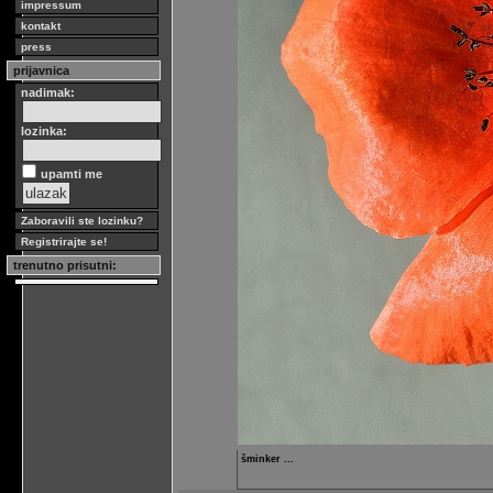
impressum
kontakt
press
prijavnica
nadimak:
lozinka:
upamti me
Zaboravili ste lozinku?
Registrirajte se!
trenutno prisutni:
šminker ...