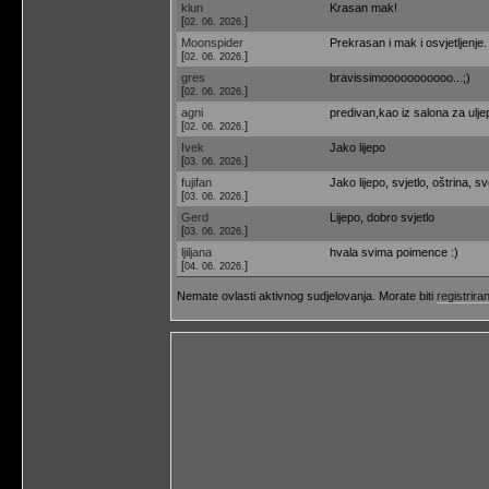
klun
Krasan mak!
[
]
02. 06. 2026.
Moonspider
Prekrasan i mak i osvjetljenje.
[
]
02. 06. 2026.
gres
bravissimooooooooooo...;)
[
]
02. 06. 2026.
agni
predivan,kao iz salona za ulj
[
]
02. 06. 2026.
Ivek
Jako lijepo
[
]
03. 06. 2026.
fujifan
Jako lijepo, svjetlo, oštrina, s
[
]
03. 06. 2026.
Gerd
Lijepo, dobro svjetlo
[
]
03. 06. 2026.
ljiljana
hvala svima poimence :)
[
]
04. 06. 2026.
Nemate ovlasti aktivnog sudjelovanja. Morate biti
registriran