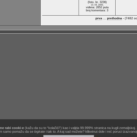
(foto. br. 3236)
13. 04. 2005.
viđena: 2652 puta
broj komentara: 3
prva
…
prethodna
- (7482 o
ne rabi cooki-e
(kažu da su to “kolačići”) kao i valjda 99.999% stranica na kugli zemaljskoj
[site powered by
Zine V3 alpha 9.1
] .:
korisnički ugovor / terms of use
:. …&
obavezno štivo
!
ć nam samo pomažu da se
logirate
i tak to. A kaj sad možete? kliketnut dole i reć poruci izazvan