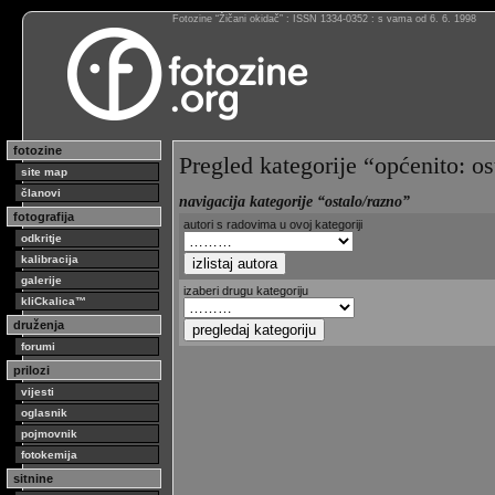
Fotozine “Žičani okidač” : ISSN 1334-0352 : s vama od 6. 6. 1998
fotozine
Pregled kategorije “općenito: os
site map
članovi
navigacija kategorije “ostalo/razno”
fotografija
autori s radovima u ovoj kategoriji
odkritje
kalibracija
galerije
izaberi drugu kategoriju
kliCkalica™
druženja
forumi
prilozi
vijesti
oglasnik
pojmovnik
fotokemija
sitnine