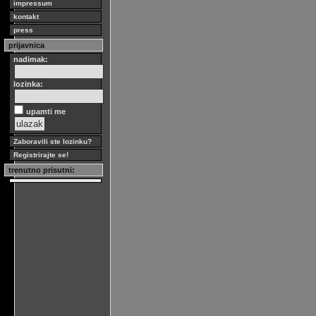
impressum
kontakt
press
prijavnica
nadimak:
lozinka:
upamti me
Zaboravili ste lozinku?
Registrirajte se!
trenutno prisutni: