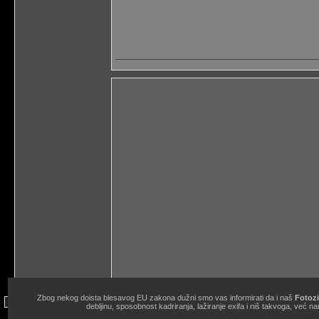
Zbog nekog doista blesavog EU zakona dužni smo vas informirati da i naš
Fotozi
site copyright © 1998.-2026. Janko Belaj / Fotozine "Žičani okidač" 
debljinu, sposobnost kadriranja, lažiranje exifa i niš takvoga, ve