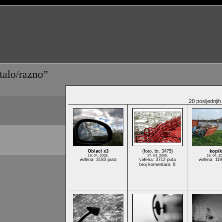
talo/razno”
20 posljednjih 
Oblaci x3
(foto. br. 3475)
kopik
19. 04. 2005.
17. 04. 2005.
15. 04. 2
viđena: 3183 puta
viđena: 3712 puta
viđena: 11
broj komentara: 6