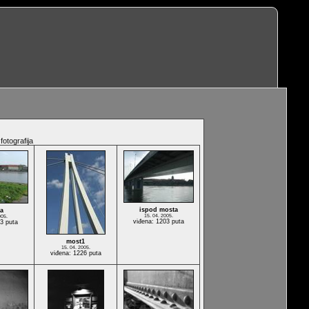
fotografija
ispod mosta
a
15. 04. 2005.
005.
viđena: 1203 puta
93 puta
most1
15. 04. 2005.
viđena: 1226 puta