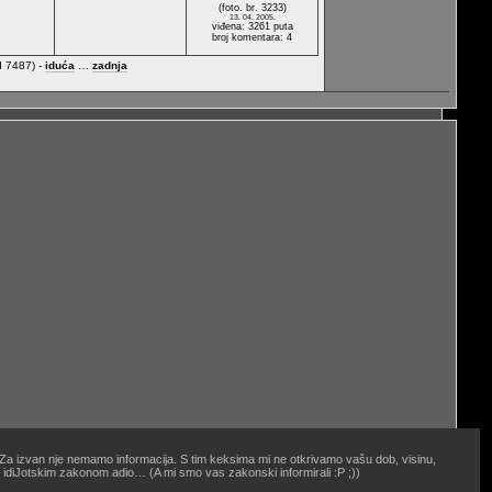
(foto. br. 3233)
13. 04. 2005.
viđena: 3261 puta
broj komentara: 4
d 7487) -
iduća
…
zadnja
. Za izvan nje nemamo informacija. S tim keksima mi ne otkrivamo vašu dob, visinu,
oj idiJotskim zakonom adio… (A mi smo vas zakonski informirali :P ;))