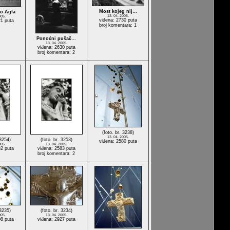
Most kojeg nij…
o Agfa
13. 04. 2005.
005.
viđena: 2730 puta
21 puta
broj komentara: 1
Ponoćni pušač…
13. 04. 2005.
viđena: 2630 puta
broj komentara: 2
(foto. br. 3238)
13. 04. 2005.
 3254)
(foto. br. 3253)
viđena: 2580 puta
005.
13. 04. 2005.
82 puta
viđena: 2583 puta
broj komentara: 2
 3235)
(foto. br. 3234)
005.
13. 04. 2005.
08 puta
viđena: 2927 puta