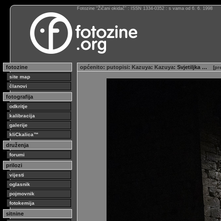
Fotozine “Žičani okidač” : ISSN 1334-0352 : s vama od 6. 6. 1998
fotozine
općenito
:
putopisi
:
Kazuya
:
Kazuya
: Svjetiljka …
[
pr
site map
članovi
fotografija
odkritje
kalibracija
galerije
kliCkalica™
druženja
forumi
prilozi
vijesti
oglasnik
pojmovnik
fotokemija
sitnine