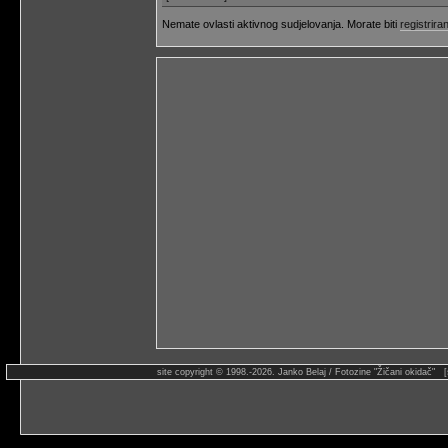
Nemate ovlasti aktivnog sudjelovanja. Morate biti
registriran
site copyright © 1998.-2026. Janko Belaj / Fotozine "Žičani okidač" 