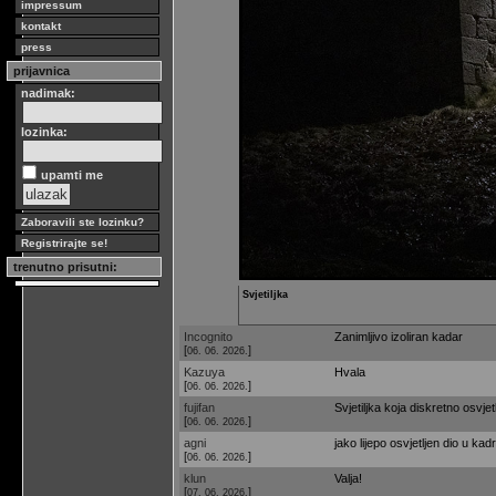
impressum
kontakt
press
prijavnica
nadimak:
lozinka:
upamti me
Zaboravili ste lozinku?
Registrirajte se!
trenutno prisutni:
Svjetiljka
Incognito
Zanimljivo izoliran kadar
[
]
06. 06. 2026.
Kazuya
Hvala
[
]
06. 06. 2026.
fujifan
Svjetiljka koja diskretno osvj
[
]
06. 06. 2026.
agni
jako lijepo osvjetljen dio u 
[
]
06. 06. 2026.
klun
Valja!
[
]
07. 06. 2026.