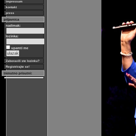
impressum
kontakt
press
prijavnica
nadimak:
lozinka:
upamti me
Zaboravili ste lozinku?
Registrirajte se!
trenutno prisutni: