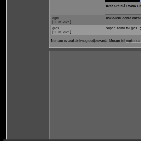
Irena Grdinić i Mario Li
agni
usklađeni, dobra kazal
[
]
11. 06. 2026.
gres
super, samo fali glas...;
[
]
11. 06. 2026.
Nemate ovlasti aktivnog sudjelovanja. Morate biti
registriran