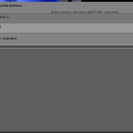
povšek Battifiaca
[kratica stranice: http://fzzo.org/f/777466
←permalink
]
išna:-)
)
i
i prijavljeni.