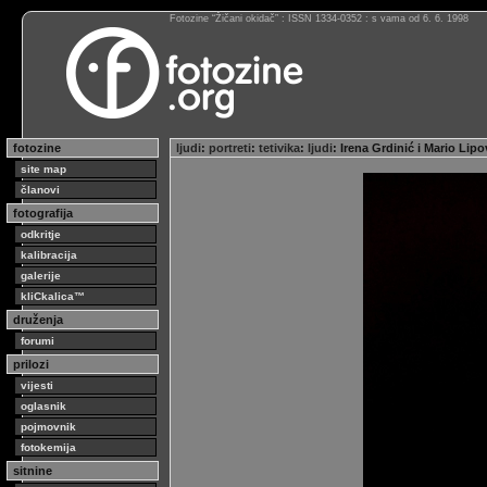
Fotozine “Žičani okidač” : ISSN 1334-0352 : s vama od 6. 6. 1998
fotozine
ljudi
:
portreti
:
tetivika
:
ljudi
: Irena Grdinić i Mario Lip
site map
članovi
fotografija
odkritje
kalibracija
galerije
kliCkalica™
druženja
forumi
prilozi
vijesti
oglasnik
pojmovnik
fotokemija
sitnine