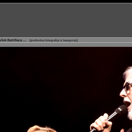
ovšek Battifiaca …
[
prethodna fotografija iz kategorije
]