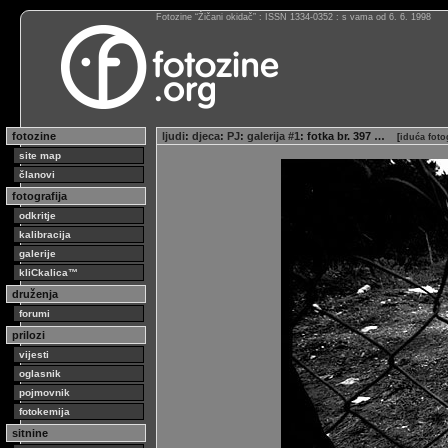
Fotozine “Žičani okidač” : ISSN 1334-0352 : s vama od 6. 6. 1998
fotozine
ljudi
:
djeca
:
PJ
:
galerija #1
: fotka br. 397 …
[
iduća fotog
site map
članovi
fotografija
odkritje
kalibracija
galerije
kliCkalica™
druženja
forumi
prilozi
vijesti
oglasnik
pojmovnik
fotokemija
sitnine