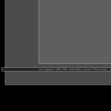
site copyright © 1998.-2026. Janko Belaj / Fotozine "Žičani okidač" 