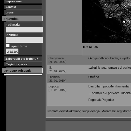
impressum
kontakt
press
prijavnica
nadimak:
lozinka:
upamti me
foto br. 397
chegevara
Ovo je odlicno, kadar, svijetlo
Zaboravili ste lozinku?
[
]
21. 09. 2005.
Registrirajte se!
tiki
...djetinjstvo..nemaju svi parkov
trenutno prisutni:
[
]
23. 09. 2005.
Dionisio
Odlična
[
]
26. 01. 2010.
poppop
Baš čitam pogođen komentar ne
[
]
18. 02. 2015.
....nemaju svi parkove, klackali
Pogodak.Pogodak.
Nemate ovlasti aktivnog sudjelovanja. Morate biti
registriran