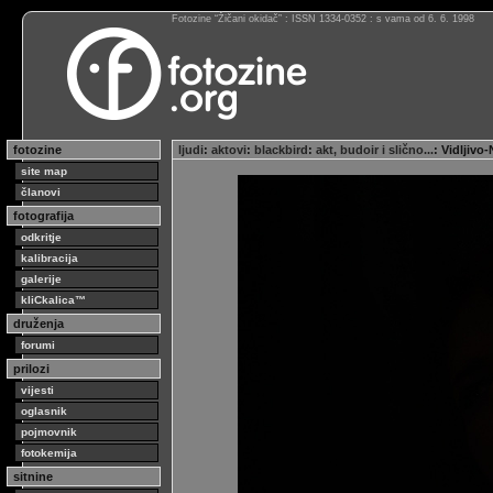
Fotozine “Žičani okidač” : ISSN 1334-0352 : s vama od 6. 6. 1998
fotozine
ljudi
:
aktovi
:
blackbird
:
akt, budoir i slično...
: Vidljivo
site map
članovi
fotografija
odkritje
kalibracija
galerije
kliCkalica™
druženja
forumi
prilozi
vijesti
oglasnik
pojmovnik
fotokemija
sitnine