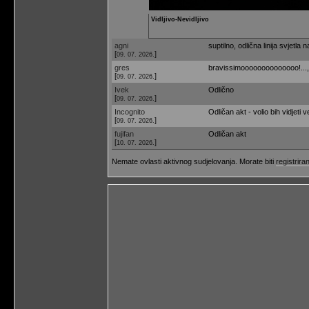
Vidljivo-Nevidljivo
agni
suptilno, odlična linija svjetla 
[
]
09. 07. 2026.
gres
bravissimoooooooooooooo!...,
[
]
09. 07. 2026.
Ivek
Odlično
[
]
09. 07. 2026.
Incognito
Odličan akt - volio bih vidjeti v
[
]
09. 07. 2026.
fujifan
Odličan akt
[
]
10. 07. 2026.
Nemate ovlasti aktivnog sudjelovanja. Morate biti
registriran