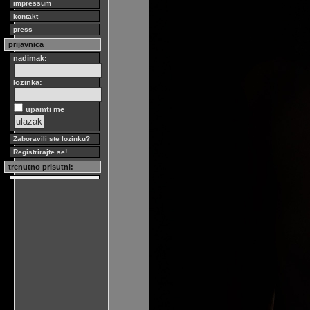
impressum
kontakt
press
prijavnica
nadimak:
lozinka:
upamti me
Zaboravili ste lozinku?
Registrirajte se!
trenutno prisutni: