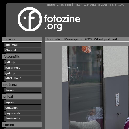
Fotozine “Žičani okidač” : ISSN 1334-0352 : s vama od 6. 6. 1998
fotozine
ljudi
:
ulica
:
Moonspider
:
2026
: Milost prolaznika... …
site map
članovi
fotografija
odkritje
kalibracija
galerije
kliCkalica™
druženja
forumi
prilozi
vijesti
oglasnik
pojmovnik
fotokemija
sitnine