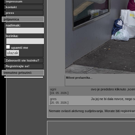
impressum
kontakt
press
prijavnica
nadimak:
lozinka:
upamti me
Zaboravili ste lozinku?
Registrirajte se!
trenutno prisutni:
Milost prolaznika...
agni
ovo je predobro kliknuto ,scen
[
]
19. 05. 2026.
gres
Ja joj ne bi dala novce, nego s
[
]
20. 05. 2026.
Nemate ovlasti aktivnog sudjelovanja. Morate biti
registriran