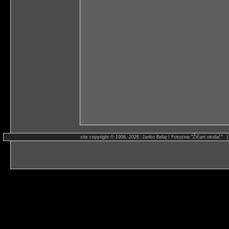
site copyright © 1998.-2026. Janko Belaj / Fotozine "Žičani okidač" 