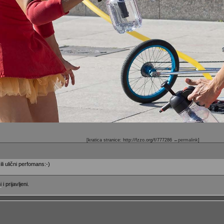
[kratica stranice: http://fzzo.org/f/777286
←permalink
]
 ili ulični perfomans:-)
i
i prijavljeni.