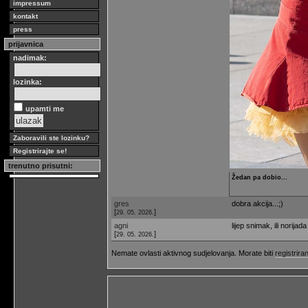
impressum
kontakt
press
prijavnica
nadimak:
lozinka:
upamti me
Zaboravili ste lozinku?
Registrirajte se!
trenutno prisutni:
Žedan pa dobio...
gres
dobra akcija...;)
[
]
29. 05. 2026.
agni
lijep snimak, ili norijada
[
]
29. 05. 2026.
Nemate ovlasti aktivnog sudjelovanja. Morate biti
registriran