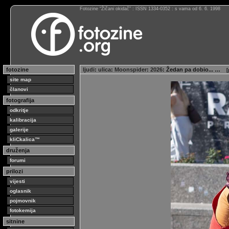
Fotozine “Žičani okidač” : ISSN 1334-0352 : s vama od 6. 6. 1998
fotozine
ljudi
:
ulica
:
Moonspider
:
2026
: Žedan pa dobio... …
[
site map
članovi
fotografija
odkritje
kalibracija
galerije
kliCkalica™
druženja
forumi
prilozi
vijesti
oglasnik
pojmovnik
fotokemija
sitnine