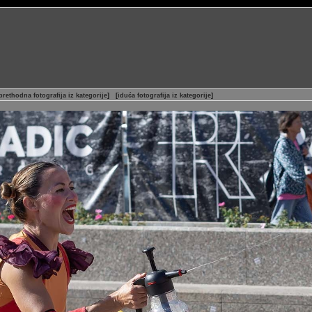
prethodna fotografija iz kategorije
]
[
iduća fotografija iz kategorije
]