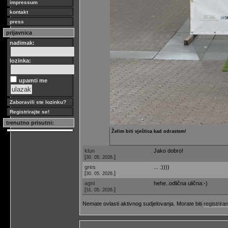
impressum
kontakt
press
prijavnica
nadimak:
lozinka:
upamti me
Zaboravili ste lozinku?
Registrirajte se!
trenutno prisutni:
Želim biti vještica kad odrastem!
klun
Jako dobro!
[
]
30. 05. 2026.
gres
... :))))
[
]
30. 05. 2026.
agni
hehe..odlična ulična:-)
[
]
31. 05. 2026.
Nemate ovlasti aktivnog sudjelovanja. Morate biti
registriran