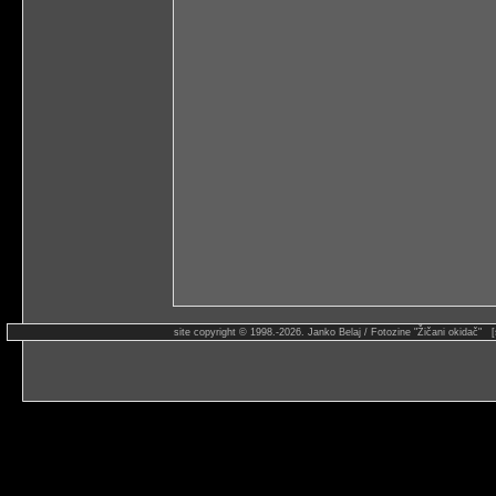
site copyright © 1998.-2026. Janko Belaj / Fotozine "Žičani okidač" 