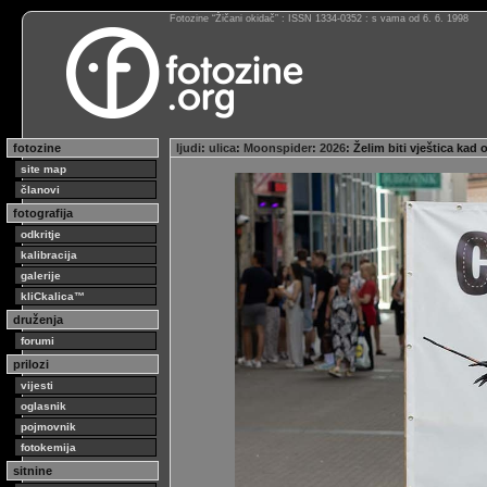
Fotozine “Žičani okidač” : ISSN 1334-0352 : s vama od 6. 6. 1998
fotozine
ljudi
:
ulica
:
Moonspider
:
2026
: Želim biti vještica ka
site map
članovi
fotografija
odkritje
kalibracija
galerije
kliCkalica™
druženja
forumi
prilozi
vijesti
oglasnik
pojmovnik
fotokemija
sitnine