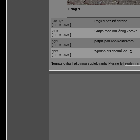
Raingirl.
Kazuya
Pogled bez kišobrana...
[
]
31. 05. 2026.
klun
Simpa faca odlučnog koraka!
[
]
31. 05. 2026.
agni
potpis pod oba komentara!
[
]
31. 05. 2026.
gres
zgodna brzohodačica...;)
[
]
01. 06. 2026.
Nemate ovlasti aktivnog sudjelovanja. Morate biti
registriran