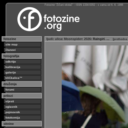
Fotozine “Žičani okidač” : ISSN 1334-0352 : s vama od 6. 6. 1998
fotozine
ljudi
:
ulica
:
Moonspider
:
2026
: Raingirl. …
[
prethodna f
site map
članovi
fotografija
odkritje
kalibracija
galerije
kliCkalica™
druženja
forumi
prilozi
vijesti
oglasnik
pojmovnik
fotokemija
sitnine