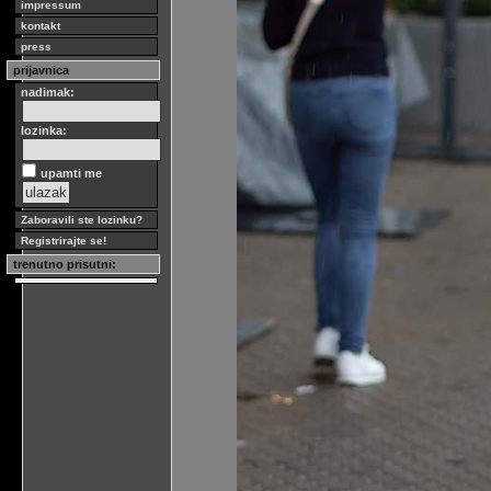
impressum
kontakt
press
prijavnica
nadimak:
lozinka:
upamti me
Zaboravili ste lozinku?
Registrirajte se!
trenutno prisutni: