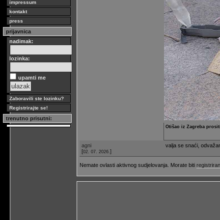
impressum
kontakt
press
prijavnica
nadimak:
lozinka:
upamti me
Zaboravili ste lozinku?
Registrirajte se!
trenutno prisutni:
Otišao iz Zagreba prositi
agni
valja se snaći, odvažan
[
]
02. 07. 2026.
Nemate ovlasti aktivnog sudjelovanja. Morate biti
registriran