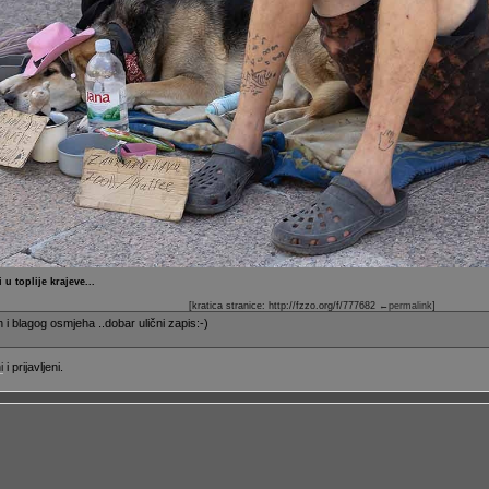
 u toplije krajeve...
[kratica stranice: http://fzzo.org/f/777682
←permalink
]
 i blagog osmjeha ..dobar ulični zapis:-)
i
i prijavljeni.