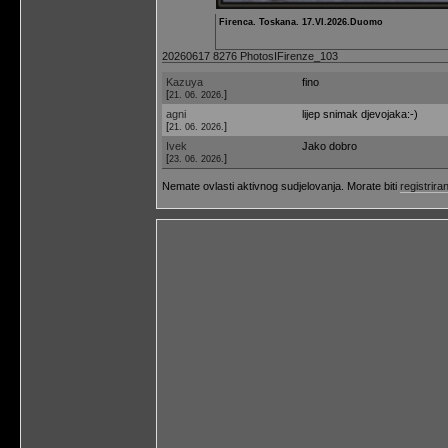
Firenca. Toskana. 17.VI.2026.Duomo
20260617 8276 PhotosIFirenze_103
Kazuya
fino
[
]
21. 06. 2026.
agni
lijep snimak djevojaka:-)
[
]
21. 06. 2026.
Ivek
Jako dobro
[
]
23. 06. 2026.
Nemate ovlasti aktivnog sudjelovanja. Morate biti
registriran