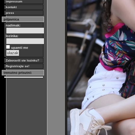
impressum
kontakt
press
prijavnica
nadimak:
lozinka:
upamti me
Zaboravili ste lozinku?
Registrirajte se!
trenutno prisutni: