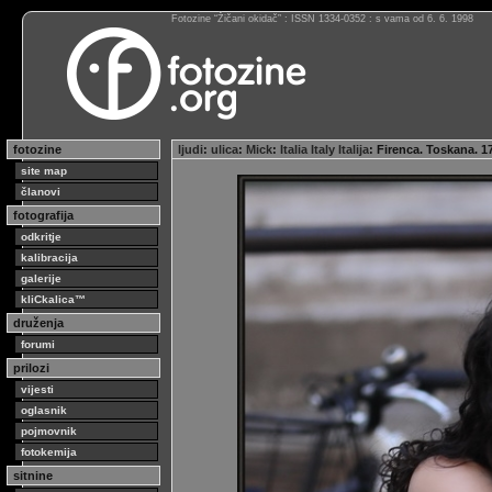
Fotozine “Žičani okidač” : ISSN 1334-0352 : s vama od 6. 6. 1998
fotozine
ljudi
:
ulica
:
Mick
:
Italia Italy Italija
: Firenca. Toskana.
site map
članovi
fotografija
odkritje
kalibracija
galerije
kliCkalica™
druženja
forumi
prilozi
vijesti
oglasnik
pojmovnik
fotokemija
sitnine