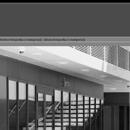
thodna fotografija iz kategorije
]
[
iduća fotografija iz kategorije
]