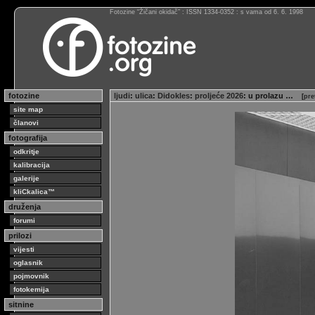
Fotozine “Žičani okidač” : ISSN 1334-0352 : s vama od 6. 6. 1998
fotozine
ljudi
:
ulica
:
Didokles
:
proljeće 2026
: u prolazu …
[
pre
site map
članovi
fotografija
odkritje
kalibracija
galerije
kliCkalica™
druženja
forumi
prilozi
vijesti
oglasnik
pojmovnik
fotokemija
sitnine