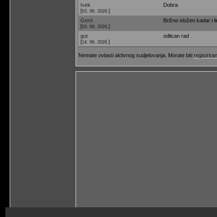
Ivek
Dobra
[
]
03. 06. 2026.
Gerd
Brižno složen kadar i l
[
]
03. 06. 2026.
gut
odlican rad
[
]
14. 06. 2026.
Nemate ovlasti aktivnog sudjelovanja. Morate biti
registriran