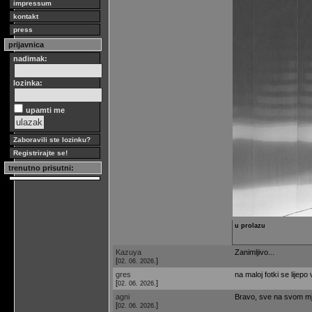
impressum
kontakt
press
prijavnica
nadimak:
lozinka:
upamti me
Zaboravili ste lozinku?
Registrirajte se!
trenutno prisutni:
u prolazu
Kazuya
Zanimljivo...
[
]
02. 06. 2026.
gres
na maloj fotki se lijepo 
[
]
02. 06. 2026.
agni
Bravo, sve na svom mj
[
]
02. 06. 2026.