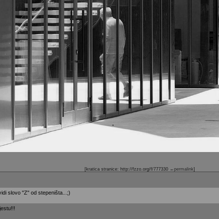
[kratica stranice: http://fzzo.org/f/777330
←permalink
]
vidi slovo "Z" od stepeništa...;)
estu!!!