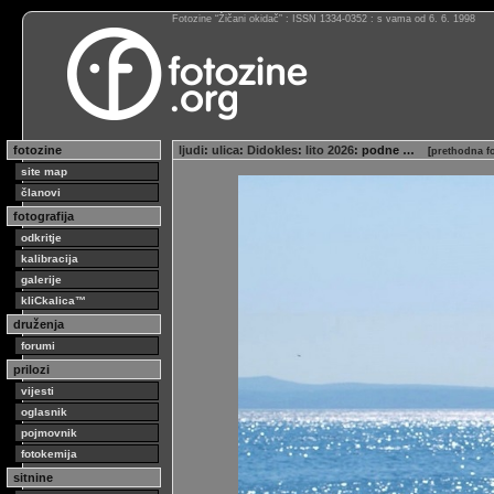
Fotozine “Žičani okidač” : ISSN 1334-0352 : s vama od 6. 6. 1998
fotozine
ljudi
:
ulica
:
Didokles
:
lito 2026
: podne …
[
prethodna fo
site map
članovi
fotografija
odkritje
kalibracija
galerije
kliCkalica™
druženja
forumi
prilozi
vijesti
oglasnik
pojmovnik
fotokemija
sitnine