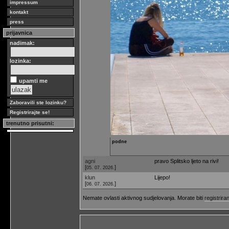
impressum
kontakt
press
prijavnica
nadimak:
lozinka:
upamti me
Zaboravili ste lozinku?
Registrirajte se!
trenutno prisutni:
podne
agni
pravo Splitsko ljeto na rivi!
[
]
05. 07. 2026.
klun
Lijepo!
[
]
06. 07. 2026.
Nemate ovlasti aktivnog sudjelovanja. Morate biti
registriran