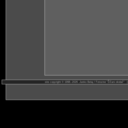
site copyright © 1998.-2026. Janko Belaj / Fotozine "Žičani okidač" 