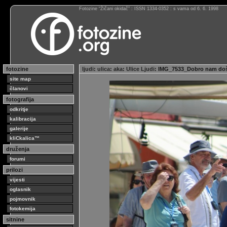
Fotozine “Žičani okidač” : ISSN 1334-0352 : s vama od 6. 6. 1998
fotozine
ljudi
:
ulica
:
aka
:
Ulice Ljudi
: IMG_7533_Dobro nam doš
site map
članovi
fotografija
odkritje
kalibracija
galerije
kliCkalica™
druženja
forumi
prilozi
vijesti
oglasnik
pojmovnik
fotokemija
sitnine