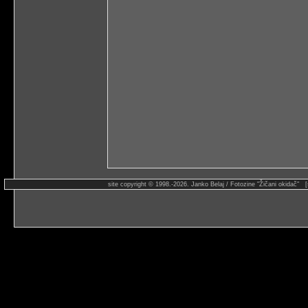
site copyright © 1998.-2026. Janko Belaj / Fotozine "Žičani okidač" 