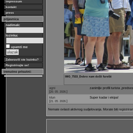
impressum
kontakt
press
prijavnica
nadimak:
lozinka:
upamti me
Zaboravili ste lozinku?
Registrirajte se!
trenutno prisutni:
IMG_7533_Dobro nam došli furešti
agni
zanimljiv profili turista ,preds
[
]
20. 05. 2026.
klun
Super kadar i ekipa!
[
]
21. 05. 2026.
Nemate ovlasti aktivnog sudjelovanja. Morate biti
registriran