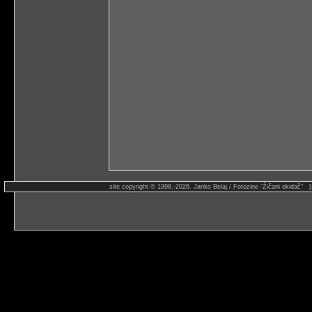
site copyright © 1998.-2026. Janko Belaj / Fotozine "Žičani okidač" 