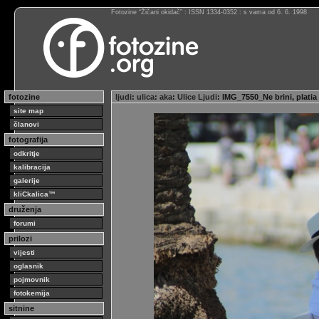
Fotozine “Žičani okidač” : ISSN 1334-0352 : s vama od 6. 6. 1998
fotozine
ljudi
:
ulica
:
aka
:
Ulice Ljudi
: IMG_7550_Ne brini, plat
site map
članovi
fotografija
odkritje
kalibracija
galerije
kliCkalica™
druženja
forumi
prilozi
vijesti
oglasnik
pojmovnik
fotokemija
sitnine