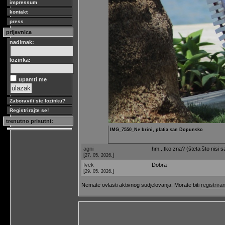
impressum
kontakt
press
prijavnica
nadimak:
lozinka:
upamti me
Zaboravili ste lozinku?
Registrirajte se!
trenutno prisutni:
IMG_7550_Ne brini, platia san Dopunsko
agni
hm...tko zna? (šteta što nisi 
[
]
27. 05. 2026.
Ivek
Dobra
[
]
29. 05. 2026.
Nemate ovlasti aktivnog sudjelovanja. Morate biti
registriran