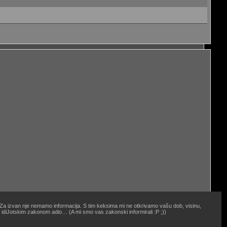
. Za izvan nje nemamo informacija. S tim keksima mi ne otkrivamo vašu dob, visinu,
oj idiJotskim zakonom adio… (A mi smo vas zakonski informirali :P ;))