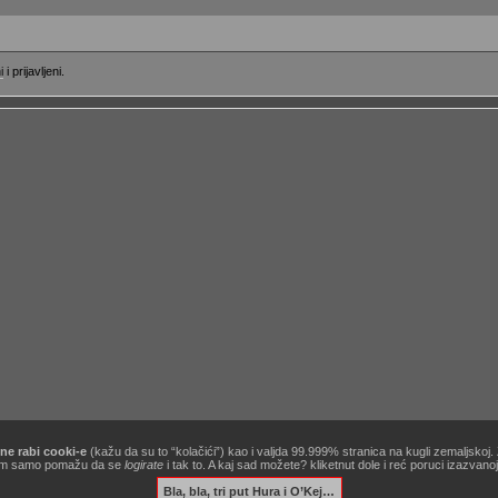
i
i prijavljeni.
ne rabi cooki-e
(kažu da su to “kolačići”) kao i valjda 99.999% stranica na kugli zemaljskoj
[site powered by
Zine V3 alpha 9.1
] .:
korisnički ugovor / terms of use
:. …&
obavezno štivo
!
ć nam samo pomažu da se
logirate
i tak to. A kaj sad možete? kliketnut dole i reć poruci izazvan
Bla, bla, tri put Hura i O’Kej…