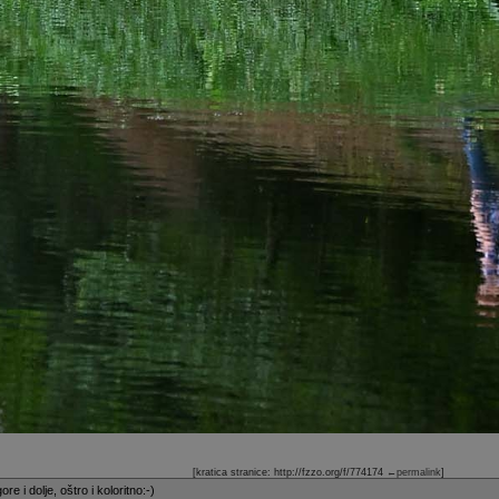
[kratica stranice: http://fzzo.org/f/774174
←permalink
]
re i dolje, oštro i koloritno:-)