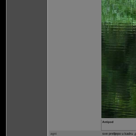
Antipod
agni
sve prelijepo u kadru ,go