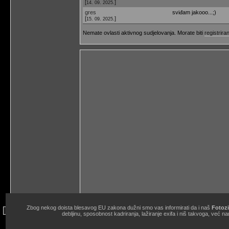
[
]
14. 09. 2025.
gres
sviđam jakooo...;)
[
]
15. 09. 2025.
Nemate ovlasti aktivnog sudjelovanja. Morate biti
registriran
Zbog nekog doista blesavog EU zakona dužni smo vas informirati da i naš
Fotozi
site copyright © 1998.-2026. Janko Belaj / Fotozine "Žičani okidač" 
debljinu, sposobnost kadriranja, lažiranje exifa i niš takvoga, ve