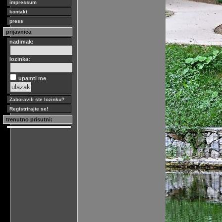
impressum
kontakt
press
prijavnica
nadimak:
lozinka:
upamti me
Zaboravili ste lozinku?
Registrirajte se!
trenutno prisutni: