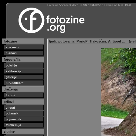
Fotozine “Žičani okidač” : ISSN 1334-0352 : s vama od 6. 6. 1998
fotozine
ljudi
:
putovanja
:
MarioP
:
Trakošćan
: Antipod …
[
pret
site map
članovi
fotografija
odkritje
kalibracija
galerije
kliCkalica™
druženja
forumi
prilozi
vijesti
oglasnik
pojmovnik
fotokemija
sitnine