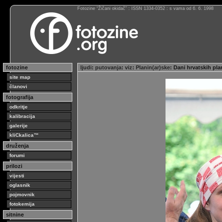
Fotozine “Žičani okidač” : ISSN 1334-0352 : s vama od 6. 6. 1998
fotozine
ljudi
:
putovanja
:
viz
:
Planin(ar)ske
: Dani hrvatskih pl
site map
članovi
fotografija
odkritje
kalibracija
galerije
kliCkalica™
druženja
forumi
prilozi
vijesti
oglasnik
pojmovnik
fotokemija
sitnine