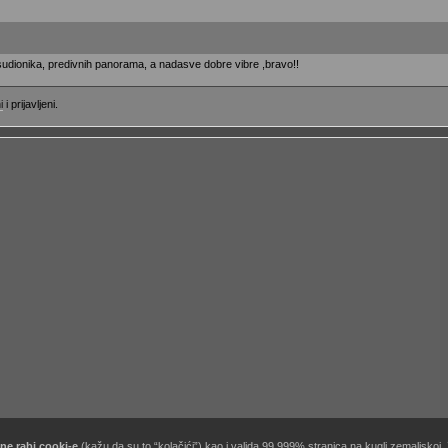
 sudionika, predivnih panorama, a nadasve dobre vibre ,bravo!!
i
i prijavljeni.
ne rabi cooki-e
(kažu da su to “kolačići”) kao i valjda 99.999% stranica na kugli zemaljskoj