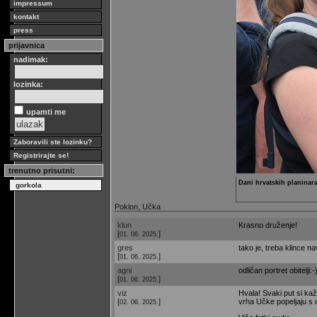
impressum
kontakt
press
prijavnica
nadimak:
lozinka:
upamti me
Zaboravili ste lozinku?
Registrirajte se!
trenutno prisutni:
Dani hrvatskih planinara
gorkola
Poklon, Učka
klun
Krasno druženje!
[
]
01. 06. 2025.
gres
tako je, treba klince na
[
]
01. 06. 2025.
agni
odličan portret obitelji:-
[
]
01. 06. 2025.
viz
Hvala! Svaki put si kaž
[
]
vrha Učke popeljaju s 
02. 06. 2025.