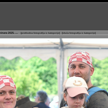
aninara 2025. …
[
prethodna fotografija iz kategorije
]
[
iduća fotografija iz kategorije
]