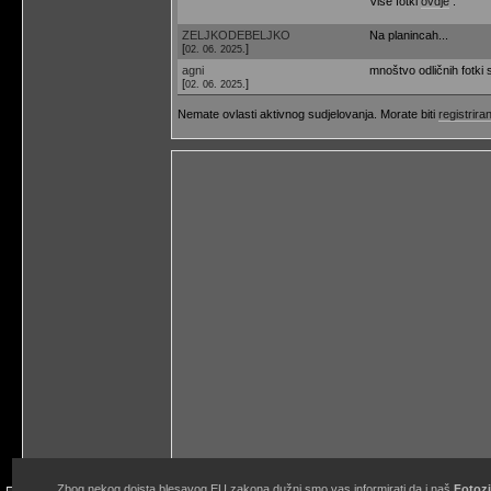
Više fotki
ovdje
.
ZELJKODEBELJKO
Na planincah...
[
]
02. 06. 2025.
agni
mnoštvo odličnih fotki
[
]
02. 06. 2025.
Nemate ovlasti aktivnog sudjelovanja. Morate biti
registriran
Zbog nekog doista blesavog EU zakona dužni smo vas informirati da i naš
Fotozi