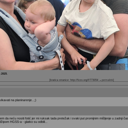
 2025.
[kratica stranice: http://fzzo.org/f/773054
←permalink
]
vikavati na planinarenje...;)
)
em da neću nositi fotić jer mi ruksak tada pretežak i svaki put promijnim mišljenje u zadnji ča
džipom HGSS-a - glatko su odbili...