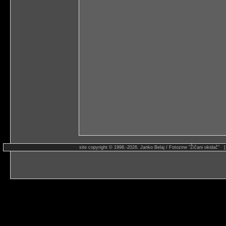
site copyright © 1998.-2026. Janko Belaj / Fotozine "Žičani okidač" 