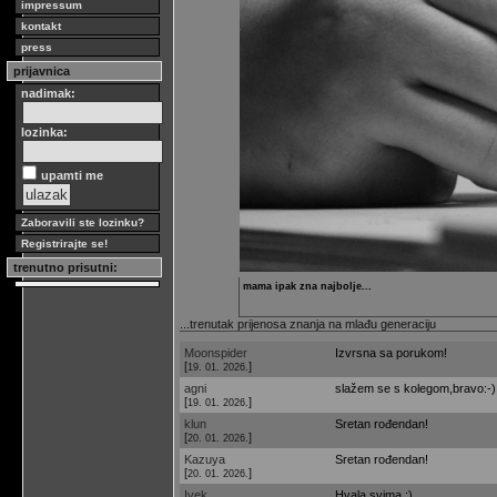
impressum
kontakt
press
prijavnica
nadimak:
lozinka:
upamti me
Zaboravili ste lozinku?
Registrirajte se!
trenutno prisutni:
mama ipak zna najbolje...
...trenutak prijenosa znanja na mlađu generaciju
Moonspider
Izvrsna sa porukom!
[
]
19. 01. 2026.
agni
slažem se s kolegom,bravo:-)
[
]
19. 01. 2026.
klun
Sretan rođendan!
[
]
20. 01. 2026.
Kazuya
Sretan rođendan!
[
]
20. 01. 2026.
Ivek
Hvala svima :)