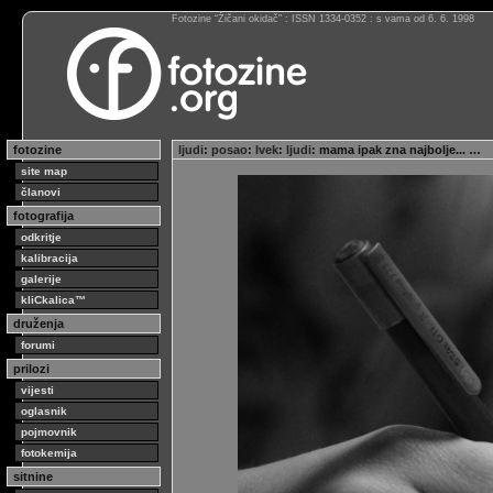
Fotozine “Žičani okidač” : ISSN 1334-0352 : s vama od 6. 6. 1998
fotozine
ljudi
:
posao
:
Ivek
:
ljudi
: mama ipak zna najbolje... …
site map
članovi
fotografija
odkritje
kalibracija
galerije
kliCkalica™
druženja
forumi
prilozi
vijesti
oglasnik
pojmovnik
fotokemija
sitnine