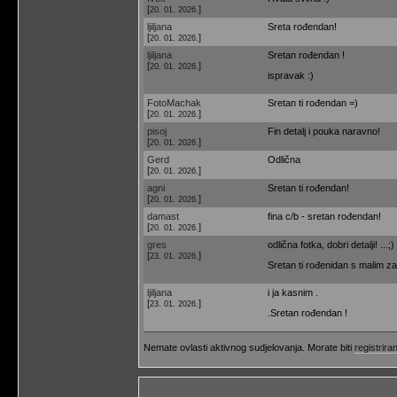
[
]
20. 01. 2026.
ljiljana
Sreta rođendan!
[
]
20. 01. 2026.
ljiljana
Sretan rođendan !
[
]
20. 01. 2026.
ispravak :)
FotoMachak
Sretan ti rođendan =)
[
]
20. 01. 2026.
pisoj
Fin detalj i pouka naravno!
[
]
20. 01. 2026.
Gerd
Odlična
[
]
20. 01. 2026.
agni
Sretan ti rođendan!
[
]
20. 01. 2026.
damast
fina c/b - sretan rođendan!
[
]
20. 01. 2026.
gres
odlična fotka, dobri detalji! ...;)
[
]
23. 01. 2026.
Sretan ti rođenidan s malim za
ljiljana
i ja kasnim .
[
]
23. 01. 2026.
.Sretan rođendan !
Nemate ovlasti aktivnog sudjelovanja. Morate biti
registriran