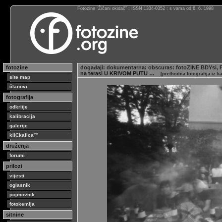
Fotozine “Žičani okidač” : ISSN 1334-0352 : s vama od 6. 6. 1998
fotozine
događaji
:
dokumentarna
:
obscuras
:
fotoZINE BDYsi, 
na terasi U KRIVOM PUTU …
[
prethodna fotografija iz ka
site map
članovi
fotografija
odkritje
kalibracija
galerije
kliCkalica™
druženja
forumi
prilozi
vijesti
oglasnik
pojmovnik
fotokemija
sitnine