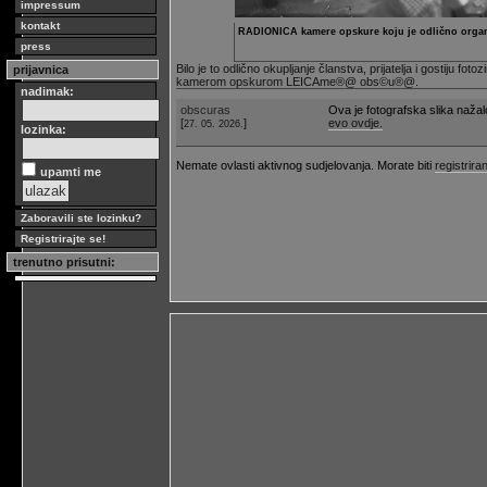
impressum
kontakt
RADIONICA kamere opskure koju je odlično organ
press
Bilo je to odlično okupljanje članstva, prijatelja i gostiju f
prijavnica
kamerom opskurom LEICAme®@ obs©u®@.
nadimak:
obscuras
Ova je fotografska slika naža
[
]
evo ovdje.
27. 05. 2026.
lozinka:
Nemate ovlasti aktivnog sudjelovanja. Morate biti
registriran
upamti me
Zaboravili ste lozinku?
Registrirajte se!
trenutno prisutni: