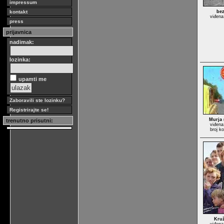
impressum
kontakt
bez
viđena
press
prijavnica
nadimak:
lozinka:
upamti me
Zaboravili ste lozinku?
Registrirajte se!
Murja
trenutno prisutni:
viđena
broj k
Kruž