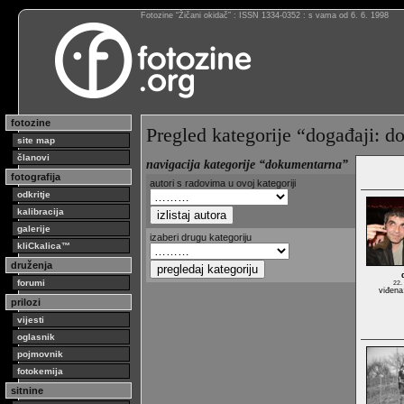
Fotozine “Žičani okidač” : ISSN 1334-0352 : s vama od 6. 6. 1998
fotozine
Pregled kategorije “događaji: 
site map
članovi
navigacija kategorije “dokumentarna”
fotografija
autori s radovima u ovoj kategoriji
odkritje
kalibracija
galerije
izaberi drugu kategoriju
kliCkalica™
druženja
forumi
22.
viđena
prilozi
vijesti
oglasnik
pojmovnik
fotokemija
sitnine