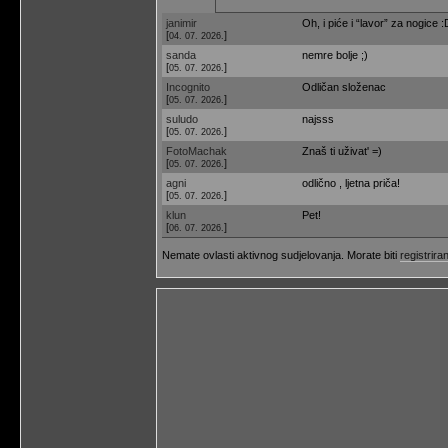
janimir
Oh, i piće i “lavor” za nogice :
[
]
04. 07. 2026.
sanda
nemre bolje ;)
[
]
05. 07. 2026.
Incognito
Odličan složenac
[
]
05. 07. 2026.
suludo
najsss
[
]
05. 07. 2026.
FotoMachak
Znaš ti uživat' =)
[
]
05. 07. 2026.
agni
odlično , ljetna priča!
[
]
05. 07. 2026.
klun
Pet!
[
]
06. 07. 2026.
Nemate ovlasti aktivnog sudjelovanja. Morate biti
registriran