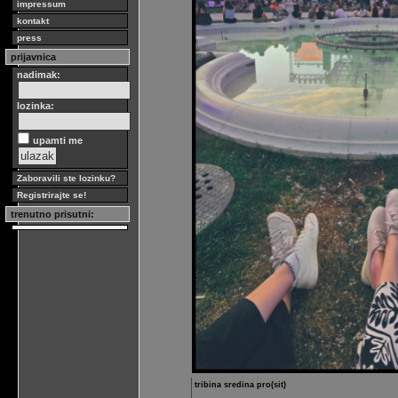
impressum
kontakt
press
prijavnica
nadimak:
lozinka:
upamti me
Zaboravili ste lozinku?
Registrirajte se!
trenutno prisutni:
tribina sredina pro(sit)