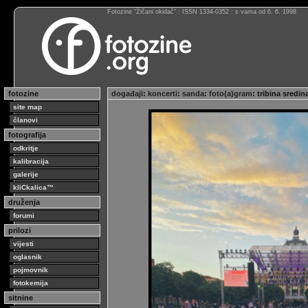
Fotozine “Žičani okidač” : ISSN 1334-0352 : s vama od 6. 6. 1998
fotozine
događaji
:
koncerti
:
sanda
:
foto(a)gram
: tribina sredi
site map
članovi
fotografija
odkritje
kalibracija
galerije
kliCkalica™
druženja
forumi
prilozi
vijesti
oglasnik
pojmovnik
fotokemija
sitnine