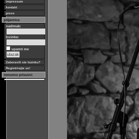
impressum
kontakt
press
prijavnica
nadimak:
lozinka:
upamti me
Zaboravili ste lozinku?
Registrirajte se!
trenutno prisutni: