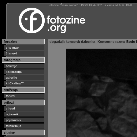
Fotozine “Žičani okidač” : ISSN 1334-0352 : s vama od 6. 6. 1998
fotozine
događaji
:
koncerti
:
daltonist
:
Koncertne razne
: Bodo
site map
članovi
fotografija
odkritje
kalibracija
galerije
kliCkalica™
druženja
forumi
prilozi
vijesti
oglasnik
pojmovnik
fotokemija
sitnine