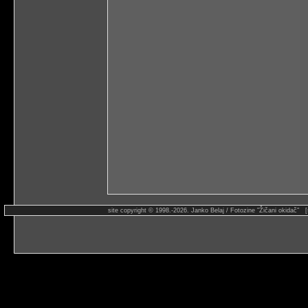
site copyright © 1998.-2026. Janko Belaj / Fotozine "Žičani okidač" 