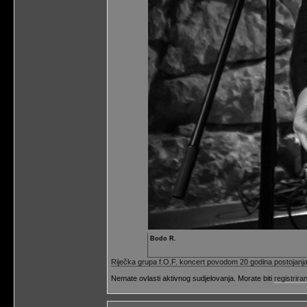
Bodo R.
Riječka grupa f.O.F. koncert povodom 20 godina postojanj
Nemate ovlasti aktivnog sudjelovanja. Morate biti
registriran