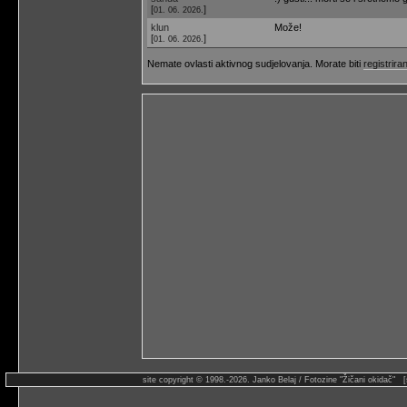
[
]
01. 06. 2026.
klun
Može!
[
]
01. 06. 2026.
Nemate ovlasti aktivnog sudjelovanja. Morate biti
registriran
site copyright © 1998.-2026. Janko Belaj / Fotozine "Žičani okidač" 