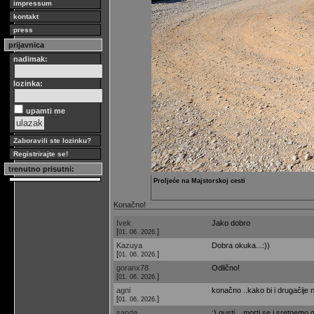
impressum
kontakt
press
prijavnica
nadimak:
lozinka:
upamti me
Zaboravili ste lozinku?
Registrirajte se!
trenutno prisutni:
Proljeće na Majstorskoj cesti
Konačno!
Ivek
Jako dobro
[
]
01. 06. 2026.
Kazuya
Dobra okuka...:))
[
]
01. 06. 2026.
goranx78
Odlično!
[
]
01. 06. 2026.
agni
konačno ..kako bi i drugačije n
[
]
01. 06. 2026.
sanda
:) gusti... morti se i sretnemo g