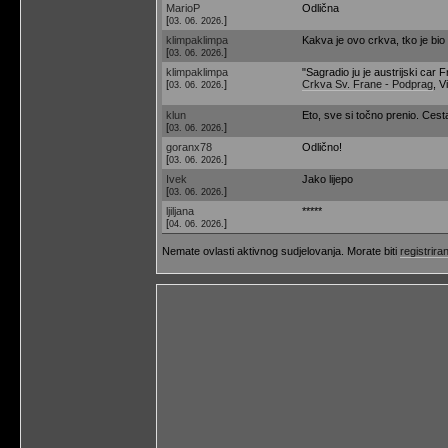
MarioP
Odlična
[
]
03. 06. 2026.
klimpaklimpa
Kakva je ovo crkva, tko je bio a
[
]
03. 06. 2026.
klimpaklimpa
"Sagradio ju je austrijski car
[
]
Crkva Sv. Frane - Podprag
, V
03. 06. 2026.
klun
Eto, sve si točno prenio. Ces
[
]
03. 06. 2026.
goranx78
Odlično!
[
]
03. 06. 2026.
Ivek
Jako lijepo
[
]
03. 06. 2026.
ljiljana
*****
[
]
04. 06. 2026.
Nemate ovlasti aktivnog sudjelovanja. Morate biti
registriran