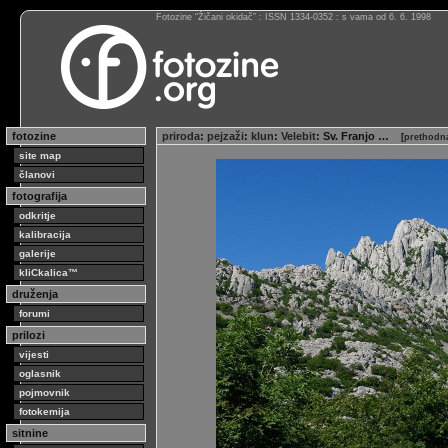
Fotozine “Žičani okidač” : ISSN 1334-0352 : s vama od 6. 6. 1998
fotozine
priroda
:
pejzaži
:
klun
:
Velebit
: Sv. Franjo …
[
prethodna
site map
članovi
fotografija
odkritje
kalibracija
galerije
kliCkalica™
druženja
forumi
prilozi
vijesti
oglasnik
pojmovnik
fotokemija
sitnine