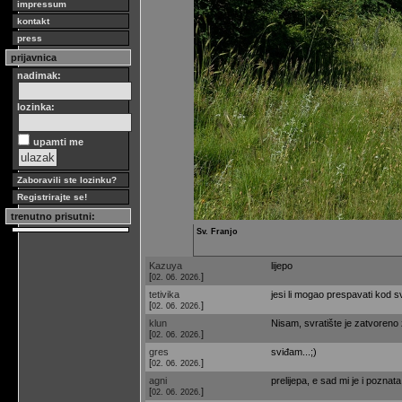
impressum
kontakt
press
prijavnica
nadimak:
lozinka:
upamti me
Zaboravili ste lozinku?
Registrirajte se!
trenutno prisutni:
Sv. Franjo
Kazuya
lijepo
[
]
02. 06. 2026.
tetivika
jesi li mogao prespavati kod s
[
]
02. 06. 2026.
klun
Nisam, svratište je zatvoreno 
[
]
02. 06. 2026.
gres
sviđam...;)
[
]
02. 06. 2026.
agni
prelijepa, e sad mi je i poznat
[
]
02. 06. 2026.