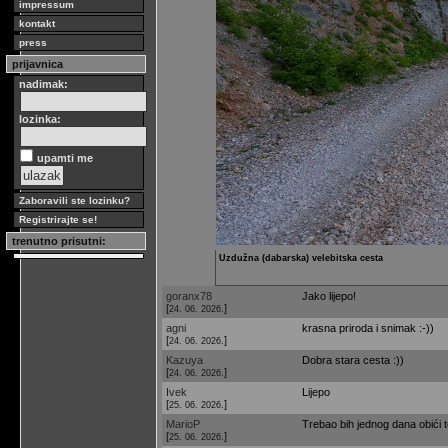
impressum
kontakt
press
prijavnica
nadimak:
lozinka:
upamti me
Zaboravili ste lozinku?
Registrirajte se!
trenutno prisutni:
Uzdužna (dabarska) velebitska cesta
goranx78
Jako lijepo!
[
]
24. 06. 2026.
agni
krasna priroda i snimak :-))
[
]
24. 06. 2026.
Kazuya
Dobra stara cesta :))
[
]
24. 06. 2026.
Ivek
Lijepo
[
]
25. 06. 2026.
MarioP
Trebao bih jednog dana obići t
[
]
25. 06. 2026.