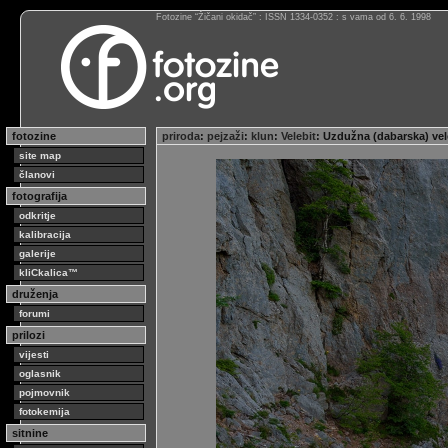
Fotozine “Žičani okidač” : ISSN 1334-0352 : s vama od 6. 6. 1998
fotozine
priroda
:
pejzaži
:
klun
:
Velebit
: Uzdužna (dabarska) ve
site map
članovi
fotografija
odkritje
kalibracija
galerije
kliCkalica™
druženja
forumi
prilozi
vijesti
oglasnik
pojmovnik
fotokemija
sitnine