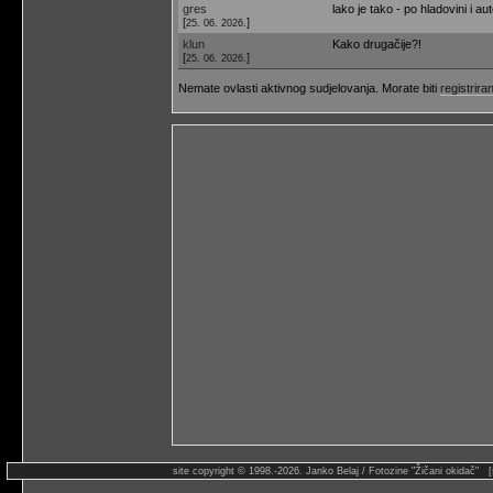
gres
lako je tako - po hladovini i au
[
]
25. 06. 2026.
klun
Kako drugačije?!
[
]
25. 06. 2026.
Nemate ovlasti aktivnog sudjelovanja. Morate biti
registriran
site copyright © 1998.-2026. Janko Belaj / Fotozine "Žičani okidač" 