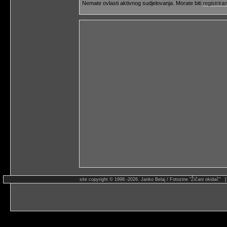
Nemate ovlasti aktivnog sudjelovanja. Morate biti
registriran
site copyright © 1998.-2026. Janko Belaj / Fotozine "Žičani okidač" 