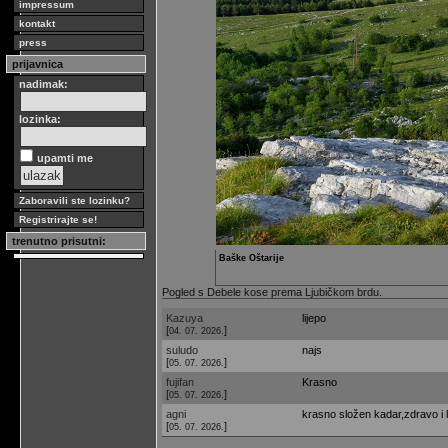
impressum
kontakt
press
prijavnica
nadimak:
lozinka:
upamti me
Zaboravili ste lozinku?
Registrirajte se!
trenutno prisutni:
Baške Oštarije
Pogled s Debele kose prema Ljubičkom brdu.
Kazuya
lijepo
[
]
04. 07. 2026.
suludo
najs
[
]
05. 07. 2026.
fujifan
Krasno
[
]
05. 07. 2026.
agni
krasno složen kadar,zdravo i l
[
]
05. 07. 2026.