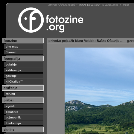
Fotozine “Žičani okidač” : ISSN 1334-0352 : s vama od 6. 6. 1998
fotozine
priroda
:
pejzaži
:
klun
:
Velebit
: Baške Oštarije …
[
pret
site map
članovi
fotografija
odkritje
kalibracija
galerije
kliCkalica™
druženja
forumi
prilozi
vijesti
oglasnik
pojmovnik
fotokemija
sitnine