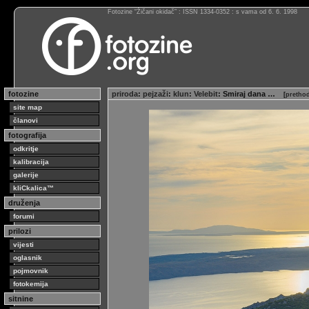
Fotozine “Žičani okidač” : ISSN 1334-0352 : s vama od 6. 6. 1998
fotozine
priroda
:
pejzaži
:
klun
:
Velebit
: Smiraj dana …
[
prethod
site map
članovi
fotografija
odkritje
kalibracija
galerije
kliCkalica™
druženja
forumi
prilozi
vijesti
oglasnik
pojmovnik
fotokemija
sitnine