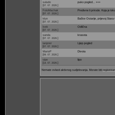
suludo
puko pogled... +++
[
]
07. 07. 2026.
FotoMachak
Predivne li prirode. Koja je lok
[
]
07. 07. 2026.
klun
Baške Ostarije, prijevoj Stara 
[
]
07. 07. 2026.
Ivek
Odlična
[
]
07. 07. 2026.
sanda
krasota
[
]
07. 07. 2026.
tanjster
Lijep pogled
[
]
07. 07. 2026.
MarioP
Divota
[
]
09. 07. 2026.
vipe
lipo
[
]
14. 07. 2026.
Nemate ovlasti aktivnog sudjelovanja. Morate biti
registriran