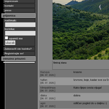
impressum
kontakt
press
prijavnica
nadimak:
lozinka:
upamti me
Zaboravili ste lozinku?
Registrirajte se!
trenutno prisutni:
Smiraj dana
Kazuya
krasno
[
]
06. 07. 2026.
fujifan
Izvrsno, boje, kadar sve za 5
[
]
06. 07. 2026.
klimpaklimpa
Kako lijepo cesta vijuga!
[
]
06. 07. 2026.
dlaka
dobra
[
]
06. 07. 2026.
agni
odličan pogled do u daljinu:-)
[
]
06. 07. 2026.