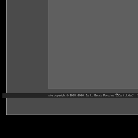
site copyright © 1998.-2026. Janko Belaj / Fotozine "Žičani okidač" 