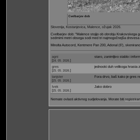
Cvelbarjev dob
Slovenija, Kostanjevica, Malence, ožujak 2026.
Cvelbarjev dob: "Malence stojijo ob obrobju Krakovskega goz
sedmimi metri obsega sodi med tri najmogočnejša drevesa t
Minolta Autocord, Kentmere Pan 200, Adonal (6'), skenira
agni
staro, zanimljivo stablo i infor
[
]
24. 05. 2026.
gres
jednooki duh velikoga hrasta zi
[
]
25. 05. 2026.
tanjster
Fora drvo, baš kako je gres r
[
]
25. 05. 2026.
Ivek
Jako dobro
[
]
25. 05. 2026.
Nemate ovlasti aktivnog sudjelovanja. Morate biti
registriran