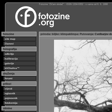
Fotozine “Žičani okidač” : ISSN 1334-0352 : s vama od 6. 6. 1998
fotozine
priroda
:
biljke
:
klimpaklimpa
:
Putovanja
: Cvelbarjev 
site map
članovi
fotografija
odkritje
kalibracija
galerije
kliCkalica™
druženja
forumi
prilozi
vijesti
oglasnik
pojmovnik
fotokemija
sitnine