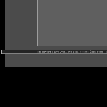
site copyright © 1998.-2026. Janko Belaj / Fotozine "Žičani okidač" 