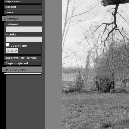
impressum
kontakt
press
prijavnica
nadimak:
lozinka:
upamti me
Zaboravili ste lozinku?
Registrirajte se!
trenutno prisutni: