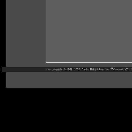
site copyright © 1998.-2026. Janko Belaj / Fotozine "Žičani okidač" 