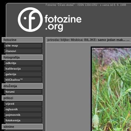
Fotozine “Žičani okidač” : ISSN 1334-0352 : s vama od 6. 6. 1998
fotozine
priroda
:
biljke
:
Miskica
:
BILJKE
: samo jedan mak... …
site map
članovi
fotografija
odkritje
kalibracija
galerije
kliCkalica™
druženja
forumi
prilozi
vijesti
oglasnik
pojmovnik
fotokemija
sitnine