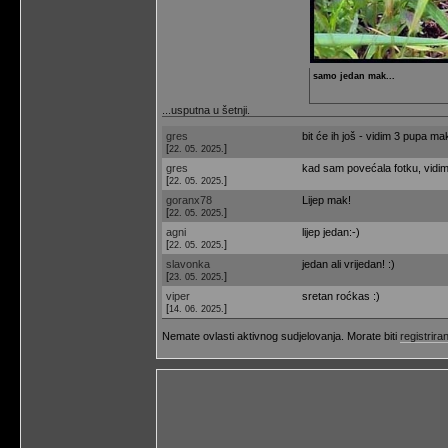
samo jedan mak...
...usputna u šetnji.
gres
bit će ih još - vidim 3 pupa mak
[
]
22. 05. 2025.
gres
kad sam povećala fotku, vidim
[
]
22. 05. 2025.
goranx78
Lijep mak!
[
]
22. 05. 2025.
agni
lijep jedan:-)
[
]
22. 05. 2025.
slavonka
jedan ali vrijedan! :)
[
]
23. 05. 2025.
viper
sretan roćkas :)
[
]
14. 06. 2025.
Nemate ovlasti aktivnog sudjelovanja. Morate biti
registriran