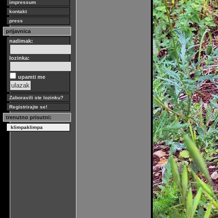
impressum
kontakt
press
prijavnica
nadimak:
lozinka:
upamti me
Zaboravili ste lozinku?
Registrirajte se!
trenutno prisutni:
klimpaklimpa