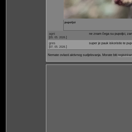
pupoljci
agni
ne znam čega su pupoljci, zani
[
]
05. 05. 2026.
gres
super je pauk iskoristio te pup
[
]
07. 05. 2026.
Nemate ovlasti aktivnog sudjelovanja. Morate biti
registriran