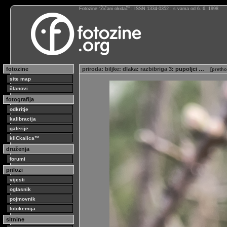
Fotozine “Žičani okidač” : ISSN 1334-0352 : s vama od 6. 6. 1998
fotozine
priroda
:
biljke
:
dlaka
:
razbibriga 3
: pupoljci …
[
pretho
site map
članovi
fotografija
odkritje
kalibracija
galerije
kliCkalica™
druženja
forumi
prilozi
vijesti
oglasnik
pojmovnik
fotokemija
sitnine