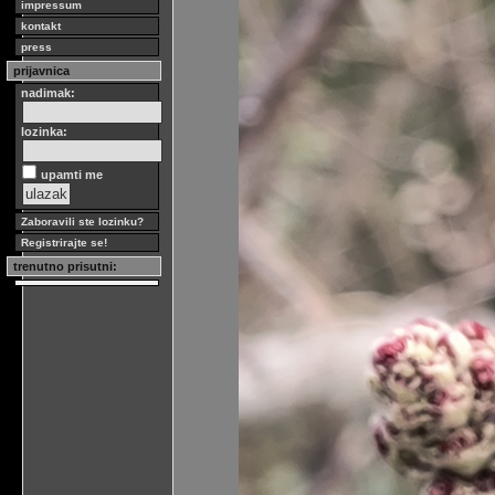
impressum
kontakt
press
prijavnica
nadimak:
lozinka:
upamti me
Zaboravili ste lozinku?
Registrirajte se!
trenutno prisutni: