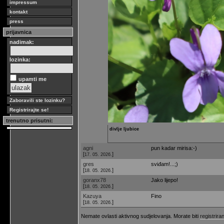
impressum
kontakt
press
prijavnica
nadimak:
lozinka:
upamti me
Zaboravili ste lozinku?
Registrirajte se!
trenutno prisutni:
divlje ljubice
agni
pun kadar mirisa:-)
[
]
17. 05. 2026.
gres
sviđam!...;)
[
]
18. 05. 2026.
goranx78
Jako lijepo!
[
]
18. 05. 2026.
Kazuya
Fino
[
]
18. 05. 2026.
Nemate ovlasti aktivnog sudjelovanja. Morate biti
registriran