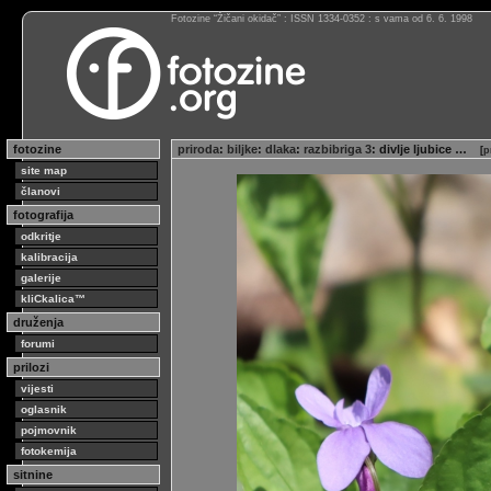
Fotozine “Žičani okidač” : ISSN 1334-0352 : s vama od 6. 6. 1998
fotozine
priroda
:
biljke
:
dlaka
:
razbibriga 3
: divlje ljubice …
[
p
site map
članovi
fotografija
odkritje
kalibracija
galerije
kliCkalica™
druženja
forumi
prilozi
vijesti
oglasnik
pojmovnik
fotokemija
sitnine