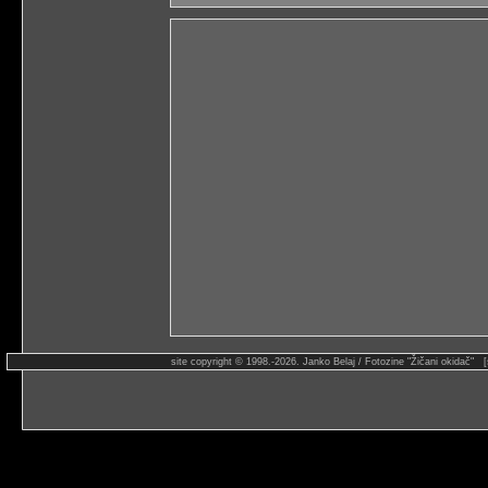
site copyright © 1998.-2026. Janko Belaj / Fotozine "Žičani okidač" 