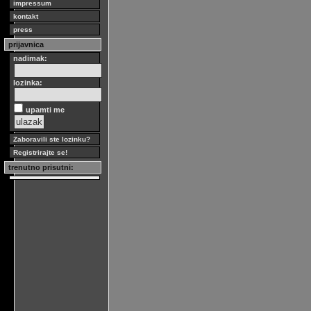
impressum
kontakt
press
prijavnica
nadimak:
lozinka:
upamti me
Zaboravili ste lozinku?
Registrirajte se!
trenutno prisutni: