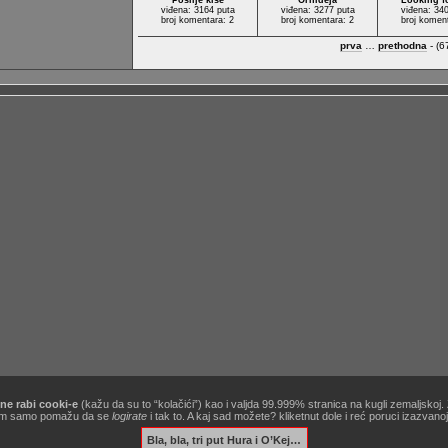
Poslije kiše
Orhideja
Looking f
viđena: 3164 puta
viđena: 3277 puta
viđena: 34
broj komentara: 2
broj komentara: 2
broj komen
prva
…
prethodna
- (6
ne rabi cooki-e
(kažu da su to “kolačići”) kao i valjda 99.999% stranica na kugli zemaljskoj
[site powered by
Zine V3 alpha 9.1
] .:
korisnički ugovor / terms of use
:. …&
obavezno štivo
!
ć nam samo pomažu da se
logirate
i tak to. A kaj sad možete? kliketnut dole i reć poruci izazvan
Bla, bla, tri put Hura i O’Kej…