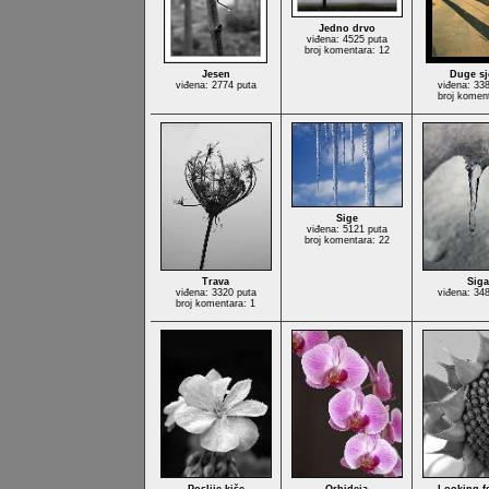
Jedno drvo
viđena: 4525 puta
broj komentara: 12
Jesen
Duge sj
viđena: 2774 puta
viđena: 33
broj komen
Sige
viđena: 5121 puta
broj komentara: 22
Trava
Siga
viđena: 3320 puta
viđena: 34
broj komentara: 1