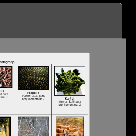
fotografija
lis
Propolis
23 puta
viđena: 3030 puta
tara: 1
Karfiol
broj komentara: 2
viđena: 3148 puta
broj komentara: 2