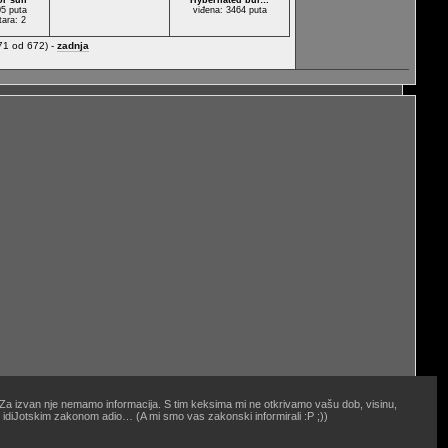
or sun
Hybernated bul…
05 puta
viđena: 3464 puta
tara: 2
71 od 672) -
zadnja
. Za izvan nje nemamo informacija. S tim keksima mi ne otkrivamo vašu dob, visinu,
oj idiJotskim zakonom adio… (A mi smo vas zakonski informirali :P ;))