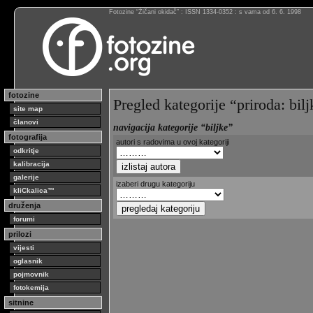
Fotozine “Žičani okidač” : ISSN 1334-0352 : s vama od 6. 6. 1998
fotozine
Pregled kategorije “priroda: bilj
site map
članovi
navigacija kategorije “biljke”
fotografija
autori s radovima u ovoj kategoriji
odkritje
kalibracija
galerije
izaberi drugu kategoriju
kliCkalica™
druženja
forumi
prilozi
vijesti
oglasnik
pojmovnik
fotokemija
sitnine