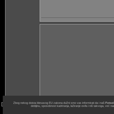
Zbog nekog doista blesavog EU zakona dužni smo vas informirati da i naš
Fotozi
site copyright © 1998.-2026. Janko Belaj / Fotozine "Žičani okidač" 
debljinu, sposobnost kadriranja, lažiranje exifa i niš takvoga, ve