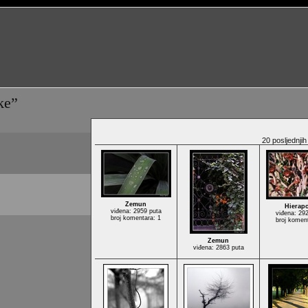
ke”
20 posljednjih 
Zemun
Hierapo
viđena: 2959 puta
viđena: 29
broj komentara: 1
broj komen
Zemun
viđena: 2863 puta