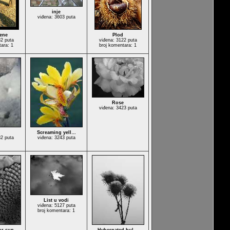
inje
viđena: 3603 puta
ene
Plod
82 puta
viđena: 3122 puta
tara: 1
broj komentara: 1
Rose
viđena: 3423 puta
Screaming yell…
82 puta
viđena: 3243 puta
List u vodi
viđena: 5127 puta
broj komentara: 1