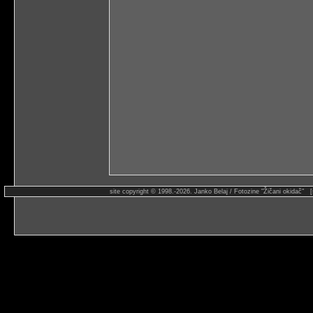
site copyright © 1998.-2026. Janko Belaj / Fotozine "Žičani okidač" 