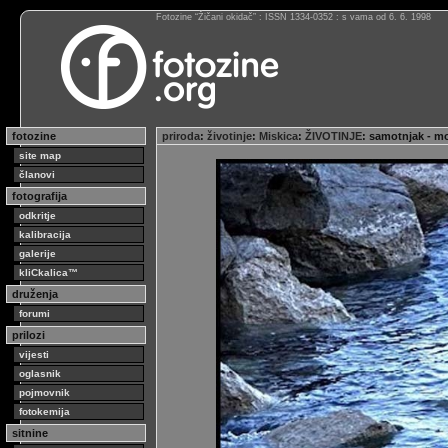
Fotozine “Žičani okidač” : ISSN 1334-0352 : s vama od 6. 6. 1998
fotozine
priroda
:
životinje
:
Miskica
:
ŽIVOTINJE
: samotnjak - m
site map
članovi
fotografija
odkritje
kalibracija
galerije
kliCkalica™
druženja
forumi
prilozi
vijesti
oglasnik
pojmovnik
fotokemija
sitnine