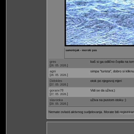
samotnjak - morski pas
gres
baš si ga odlično čopila na to
[
]
26. 05. 2026.
agni
simpa "turista", dobro si kliknu
[
]
26. 05. 2026.
Didokles
otok po njegovoj mjeri
[
]
27. 05. 2026.
goranx78
Vidi se da uživa:)
[
]
27. 05. 2026.
slavonka
uživa na pustom otoku :)
[
]
29. 05. 2026.
Nemate ovlasti aktivnog sudjelovanja. Morate biti
registriran