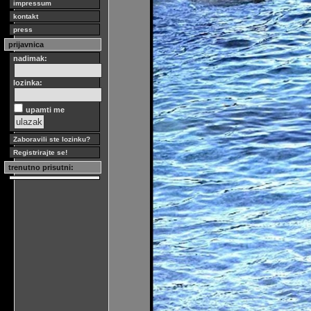
impressum
kontakt
press
prijavnica
nadimak:
lozinka:
upamti me
Zaboravili ste lozinku?
Registrirajte se!
trenutno prisutni: