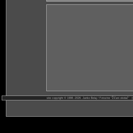
site copyright © 1998.-2026. Janko Belaj / Fotozine "Žičani okidač" 