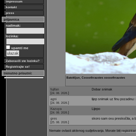
impressum
kontakt
press
prijavnica
nadimak:
lozinka:
upamti me
Zaboravili ste lozinku?
Registrirajte se!
trenutno prisutni:
Batokljun, Coccothraustes coccothraustes
fujifan
Dobar snimak
[
]
24. 06. 2026.
agni
lijep snimak uz finu pozadinu:-
[
]
24. 06. 2026.
Kazuya
Lijepo
[
]
24. 06. 2026.
gres
skoro sam ovu preskočila, a bil
[
]
25. 06. 2026.
Nemate ovlasti aktivnog sudjelovanja. Morate biti
registriran