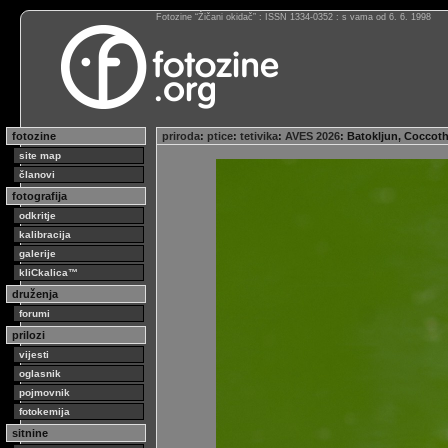
Fotozine “Žičani okidač” : ISSN 1334-0352 : s vama od 6. 6. 1998
fotozine
priroda
:
ptice
:
tetivika
:
AVES 2026
: Batokljun, Coccot
site map
članovi
fotografija
odkritje
kalibracija
galerije
kliCkalica™
druženja
forumi
prilozi
vijesti
oglasnik
pojmovnik
fotokemija
sitnine