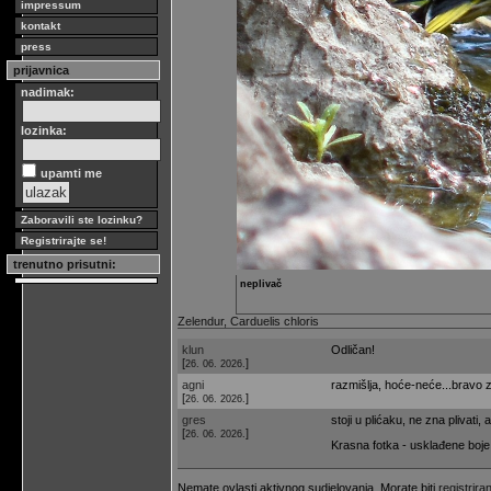
impressum
kontakt
press
prijavnica
nadimak:
lozinka:
upamti me
Zaboravili ste lozinku?
Registrirajte se!
trenutno prisutni:
neplivač
Zelendur, Carduelis chloris
klun
Odličan!
[
]
26. 06. 2026.
agni
razmišlja, hoće-neće...bravo z
[
]
26. 06. 2026.
gres
stoji u plićaku, ne zna plivati, a
[
]
26. 06. 2026.
Krasna fotka - usklađene boje.
Nemate ovlasti aktivnog sudjelovanja. Morate biti
registriran