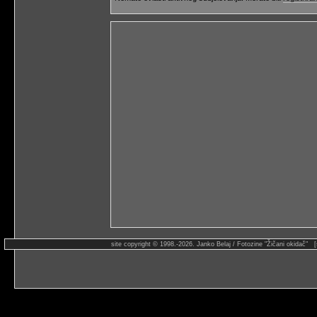
site copyright © 1998.-2026. Janko Belaj / Fotozine "Žičani okidač" 