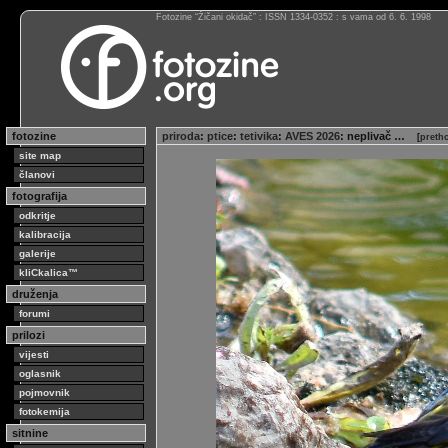
Fotozine “Žičani okidač” : ISSN 1334-0352 : s vama od 6. 6. 1998
fotozine
priroda
:
ptice
:
tetivika
:
AVES 2026
: neplivač …
[
pretho
site map
članovi
fotografija
odkritje
kalibracija
galerije
kliCkalica™
druženja
forumi
prilozi
vijesti
oglasnik
pojmovnik
fotokemija
sitnine