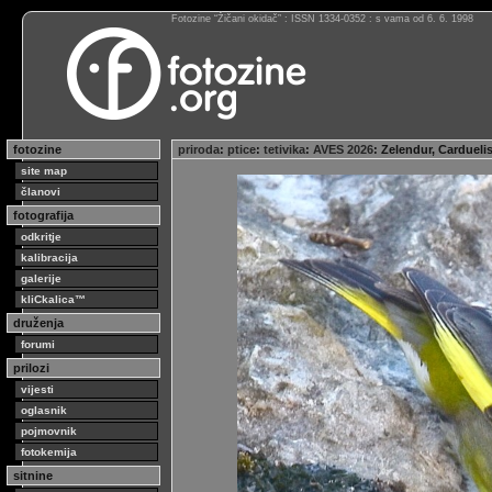
Fotozine “Žičani okidač” : ISSN 1334-0352 : s vama od 6. 6. 1998
fotozine
priroda
:
ptice
:
tetivika
:
AVES 2026
: Zelendur, Cardueli
site map
članovi
fotografija
odkritje
kalibracija
galerije
kliCkalica™
druženja
forumi
prilozi
vijesti
oglasnik
pojmovnik
fotokemija
sitnine