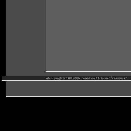
site copyright © 1998.-2026. Janko Belaj / Fotozine "Žičani okidač" 