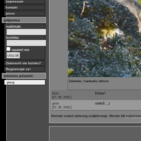
impressum
kontakt
press
prijavnica
nadimak:
lozinka:
upamti me
Zaboravili ste lozinku?
Registrirajte se!
trenutno prisutni:
Zelendur, Carduelis chloris
pisoj
klun
Dobar!
[
]
27. 06. 2026.
gres
slatkiš...;)
[
]
27. 06. 2026.
Nemate ovlasti aktivnog sudjelovanja. Morate biti
registriran