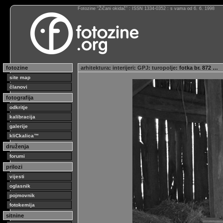
Fotozine “Žičani okidač” : ISSN 1334-0352 : s vama od 6. 6. 1998
fotozine
arhitektura
:
interijeri
:
GPJ
:
turopolje
: fotka br. 872 …
site map
članovi
fotografija
odkritje
kalibracija
galerije
kliCkalica™
druženja
forumi
prilozi
vijesti
oglasnik
pojmovnik
fotokemija
sitnine