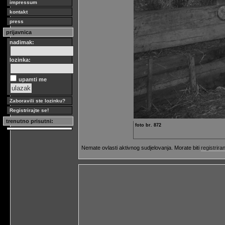
impressum
kontakt
press
prijavnica
nadimak:
lozinka:
upamti me
Zaboravili ste lozinku?
Registrirajte se!
trenutno prisutni:
foto br. 872
Nemate ovlasti aktivnog sudjelovanja. Morate biti
registriran