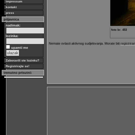
impressum
kontakt
press
prijavnica
nadimak:
foto br. 453
lozinka:
Nemate ovlasti aktivnog sudjelovanja. Morate biti
registriran
upamti me
Zaboravili ste lozinku?
Registrirajte se!
trenutno prisutni: