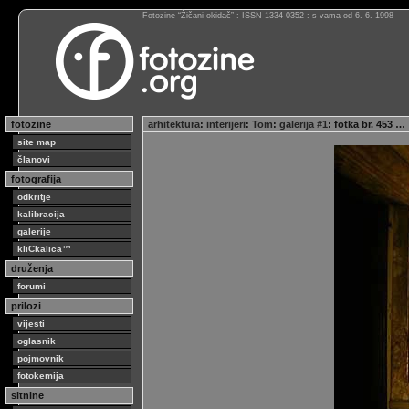
Fotozine “Žičani okidač” : ISSN 1334-0352 : s vama od 6. 6. 1998
fotozine
arhitektura
:
interijeri
:
Tom
:
galerija #1
: fotka br. 453 …
site map
članovi
fotografija
odkritje
kalibracija
galerije
kliCkalica™
druženja
forumi
prilozi
vijesti
oglasnik
pojmovnik
fotokemija
sitnine