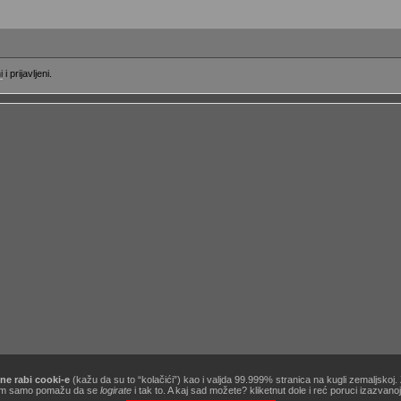
i
i prijavljeni.
ne rabi cooki-e
(kažu da su to “kolačići”) kao i valjda 99.999% stranica na kugli zemaljskoj
[site powered by
Zine V3 alpha 9.1
] .:
korisnički ugovor / terms of use
:. …&
obavezno štivo
!
ć nam samo pomažu da se
logirate
i tak to. A kaj sad možete? kliketnut dole i reć poruci izazvan