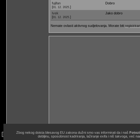
fujifan
Dobro
[
]
01. 12. 2025.
Ivek
Jako dobro
[
]
01. 12. 2025.
Nemate ovlasti aktivnog sudjelovanja. Morate biti
registriran
Zbog nekog doista blesavog EU zakona dužni smo vas informirati da i naš
Fotozi
site copyright © 1998.-2026. Janko Belaj / Fotozine "Žičani okidač" 
debljinu, sposobnost kadriranja, lažiranje exifa i niš takvoga, ve