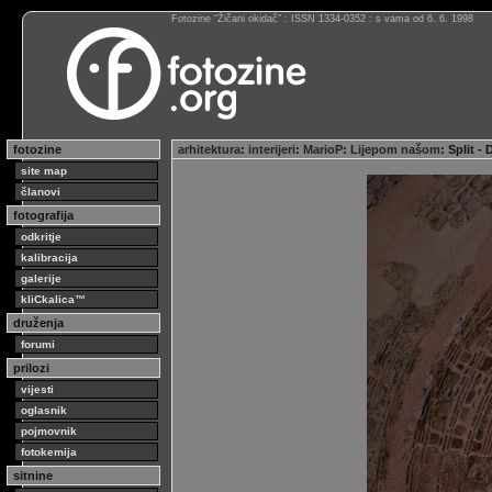
Fotozine “Žičani okidač” : ISSN 1334-0352 : s vama od 6. 6. 1998
fotozine
arhitektura
:
interijeri
:
MarioP
:
Lijepom našom
: Split 
site map
članovi
fotografija
odkritje
kalibracija
galerije
kliCkalica™
druženja
forumi
prilozi
vijesti
oglasnik
pojmovnik
fotokemija
sitnine