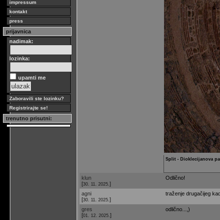
impressum
kontakt
press
prijavnica
nadimak:
lozinka:
upamti me
Zaboravili ste lozinku?
Registrirajte se!
trenutno prisutni:
Split - Dioklecijanova p
klun
Odlično!
[
]
30. 11. 2025.
agni
traženje drugačijeg kad
[
]
30. 11. 2025.
gres
odlično...,)
[
]
01. 12. 2025.