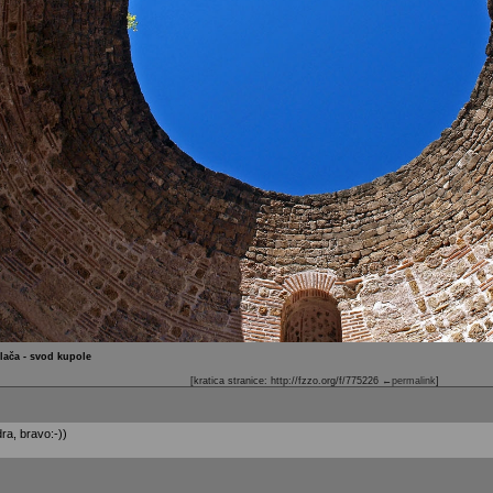
alača - svod kupole
[kratica stranice: http://fzzo.org/f/775226
←permalink
]
ra, bravo:-))