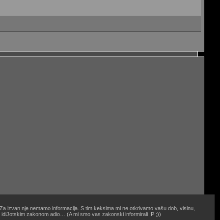
. Za izvan nje nemamo informacija. S tim keksima mi ne otkrivamo vašu dob, visinu,
oj idiJotskim zakonom adio… (A mi smo vas zakonski informirali :P ;))