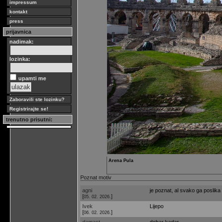
impressum
kontakt
press
prijavnica
nadimak:
lozinka:
upamti me
Zaboravili ste lozinku?
Registrirajte se!
trenutno prisutni:
Arena Pula
Poznat motiv
agni
je poznat, al svako ga poslika 
[
]
05. 02. 2026.
Ivek
Lijepo
[
]
06. 02. 2026.
damast
dobar kadar...