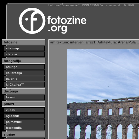
Fotozine “Žičani okidač” : ISSN 1334-0352 : s vama od 6. 6. 1998
fotozine
arhitektura
:
interijeri
:
alfa91
:
Arhitektura
: Arena Pula
site map
članovi
fotografija
odkritje
kalibracija
galerije
kliCkalica™
druženja
forumi
prilozi
vijesti
oglasnik
pojmovnik
fotokemija
sitnine