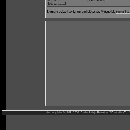
[
]
06. 02. 2026.
Nemate ovlasti aktivnog sudjelovanja. Morate biti
registriran
site copyright © 1998.-2026. Janko Belaj / Fotozine "Žičani okidač" 