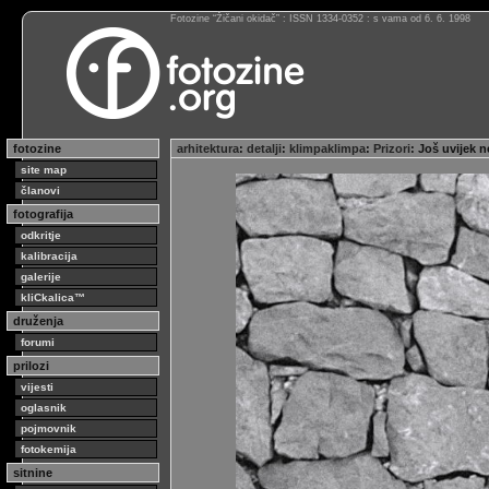
Fotozine “Žičani okidač” : ISSN 1334-0352 : s vama od 6. 6. 1998
fotozine
arhitektura
:
detalji
:
klimpaklimpa
:
Prizori
: Još uvijek 
site map
članovi
fotografija
odkritje
kalibracija
galerije
kliCkalica™
druženja
forumi
prilozi
vijesti
oglasnik
pojmovnik
fotokemija
sitnine