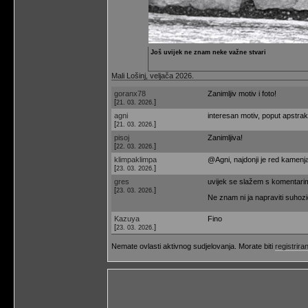
Još uvijek ne znam neke važne stvari
Mali Lošinj, veljača 2026.
goranx78
Zanimljiv motiv i foto!
[
]
21. 03. 2026.
agni
interesan motiv, poput apstrakc
[
]
21. 03. 2026.
pisoj
Zanimljiva!
[
]
22. 03. 2026.
klimpaklimpa
@Agni, najdonji je red kamenja
[
]
23. 03. 2026.
gres
uvijek se slažem s komentarima
[
]
23. 03. 2026.
Ne znam ni ja napraviti suhozid!
Kazuya
Fino
[
]
23. 03. 2026.
Nemate ovlasti aktivnog sudjelovanja. Morate biti
registriran