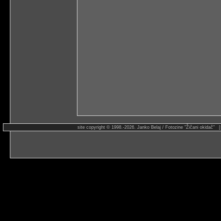
site copyright © 1998.-2026. Janko Belaj / Fotozine "Žičani okidač" 