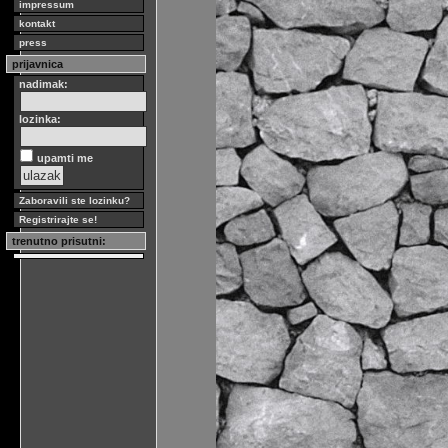
impressum
kontakt
press
prijavnica
nadimak:
lozinka:
upamti me
Zaboravili ste lozinku?
Registrirajte se!
trenutno prisutni: