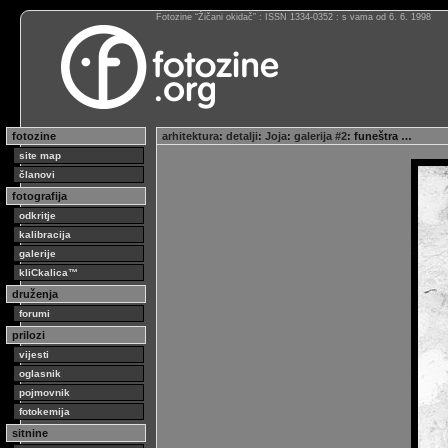
Fotozine “Žičani okidač” : ISSN 1334-0352 : s vama od 6. 6. 1998
fotozine
arhitektura
:
detalji
:
Joja
:
galerija #2
: funeštra …
site map
članovi
fotografija
odkritje
kalibracija
galerije
kliCkalica™
druženja
forumi
prilozi
vijesti
oglasnik
pojmovnik
fotokemija
sitnine