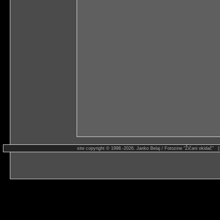
site copyright © 1998.-2026. Janko Belaj / Fotozine "Žičani okidač" 