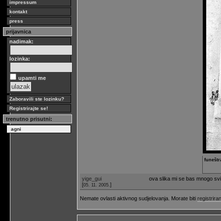
impressum
kontakt
press
prijavnica
nadimak:
lozinka:
upamti me
Zaboravili ste lozinku?
Registrirajte se!
trenutno prisutni:
agni
funeštr
yige_gui
ova slika mi se bas mnogo svid
[
]
05. 11. 2005.
Nemate ovlasti aktivnog sudjelovanja. Morate biti
registriran