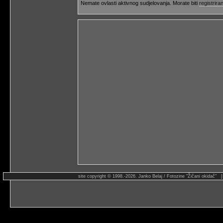
Nemate ovlasti aktivnog sudjelovanja. Morate biti
registriran
site copyright © 1998.-2026. Janko Belaj / Fotozine "Žičani okidač" 