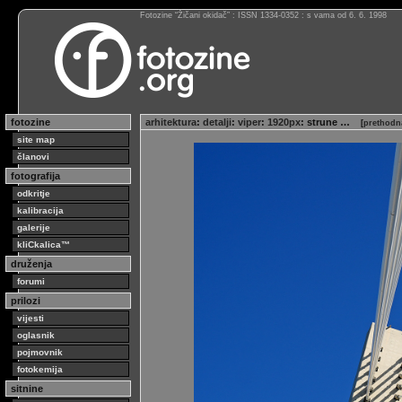
Fotozine “Žičani okidač” : ISSN 1334-0352 : s vama od 6. 6. 1998
fotozine
arhitektura
:
detalji
:
viper
:
1920px
: strune …
[
prethodna
site map
članovi
fotografija
odkritje
kalibracija
galerije
kliCkalica™
druženja
forumi
prilozi
vijesti
oglasnik
pojmovnik
fotokemija
sitnine