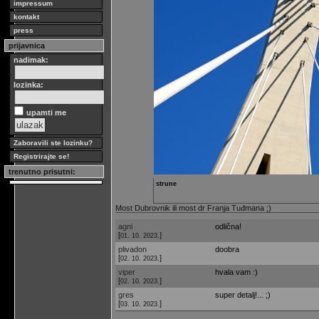
impressum
kontakt
press
prijavnica
nadimak:
lozinka:
upamti me
Zaboravili ste lozinku?
Registrirajte se!
trenutno prisutni:
strune
Most Dubrovnik ili most dr Franja Tuđmana ;)
agni
odlična!
[
]
01. 10. 2023.
plivadon
doobra
[
]
02. 10. 2023.
viper
hvala vam :)
[
]
02. 10. 2023.
gres
super detalj!... ;)
[
]
03. 10. 2023.