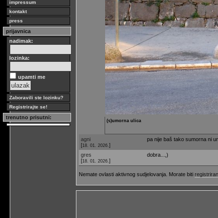
impressum
kontakt
press
prijavnica
nadimak:
lozinka:
upamti me
Zaboravili ste lozinku?
Registrirajte se!
trenutno prisutni:
(s)umorna ulica
agni
pa nije baš tako sumorna ni umo
[
]
18. 01. 2026.
gres
dobra...,)
[
]
18. 01. 2026.
Nemate ovlasti aktivnog sudjelovanja. Morate biti
registriran