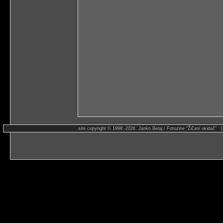
site copyright © 1998.-2026. Janko Belaj / Fotozine "Žičani okidač" 