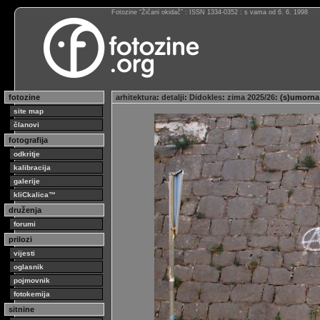
Fotozine “Žičani okidač” : ISSN 1334-0352 : s vama od 6. 6. 1998
fotozine
arhitektura
:
detalji
:
Didokles
:
zima 2025/26
: (s)umorna
site map
članovi
fotografija
odkritje
kalibracija
galerije
kliCkalica™
druženja
forumi
prilozi
vijesti
oglasnik
pojmovnik
fotokemija
sitnine