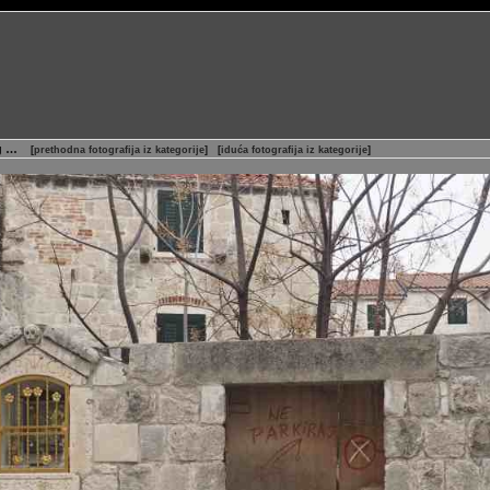
ng …
[
prethodna fotografija iz kategorije
]
[
iduća fotografija iz kategorije
]