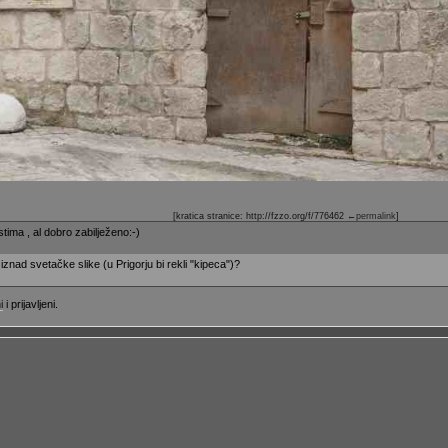
[kratica stranice: http://fzzo.org/f/776462
←permalink
]
stima , al dobro zabilježeno:-)
iznad svetačke slike (u Prigorju bi rekli "kipeca")?
i
i prijavljeni.