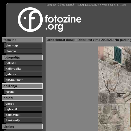
Fotozine “Žičani okidač” : ISSN 1334-0352 : s vama od 6. 6. 1998
fotozine
arhitektura
:
detalji
:
Didokles
:
zima 2025/26
: No parki
site map
članovi
fotografija
odkritje
kalibracija
galerije
kliCkalica™
druženja
forumi
prilozi
vijesti
oglasnik
pojmovnik
fotokemija
sitnine