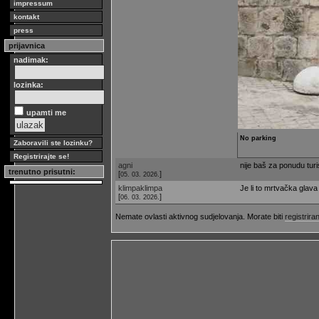
impressum
kontakt
press
prijavnica
nadimak:
lozinka:
upamti me
No parking
Zaboravili ste lozinku?
Registrirajte se!
agni
nije baš za ponudu turi
trenutno prisutni:
[
]
05. 03. 2026.
klimpaklimpa
Je li to mrtvačka glava 
[
]
06. 03. 2026.
Nemate ovlasti aktivnog sudjelovanja. Morate biti
registriran