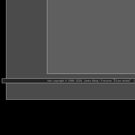
site copyright © 1998.-2026. Janko Belaj / Fotozine "Žičani okidač" 