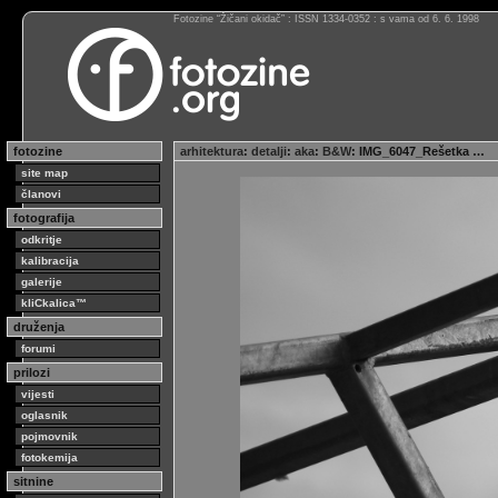
Fotozine “Žičani okidač” : ISSN 1334-0352 : s vama od 6. 6. 1998
fotozine
arhitektura
:
detalji
:
aka
:
B&W
: IMG_6047_Rešetka …
site map
članovi
fotografija
odkritje
kalibracija
galerije
kliCkalica™
druženja
forumi
prilozi
vijesti
oglasnik
pojmovnik
fotokemija
sitnine