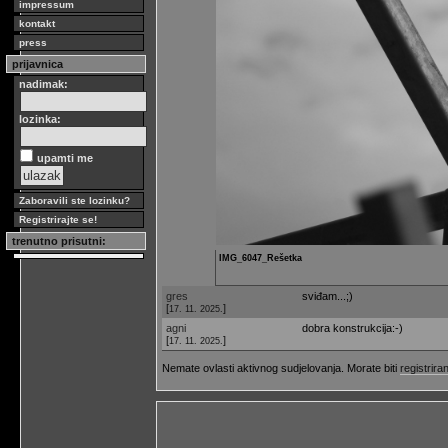
impressum
kontakt
press
prijavnica
nadimak:
lozinka:
upamti me
Zaboravili ste lozinku?
Registrirajte se!
trenutno prisutni:
IMG_6047_Rešetka
gres
sviđam...;)
[
]
17. 11. 2025.
agni
dobra konstrukcija:-)
[
]
17. 11. 2025.
Nemate ovlasti aktivnog sudjelovanja. Morate biti
registriran